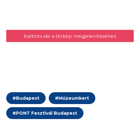
Kattints ide a térkép megjelenítéséhez
#
Budapest
#
Múzeumkert
#
PONT Fesztivál Budapest