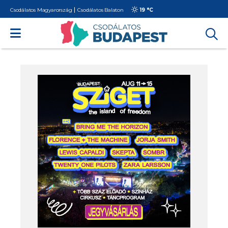
Csodálatos Magyarország
Csodálatos Balaton
19 °
C