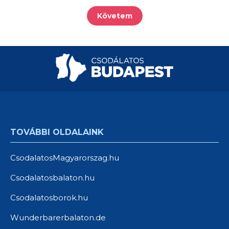
Követem
TOVÁBBI OLDALAINK
CsodalatosMagyarorszag.hu
Csodalatosbalaton.hu
Csodalatosborok.hu
Wunderbarerbalaton.de