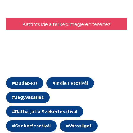
Kattints ide a térkép megjelenítéséhez
#
Budapest
#
India Fesztivál
#
Jegyvásárlás
#
Ratha-játrá Szekérfesztivál
#
Szekérfesztivál
#
Városliget