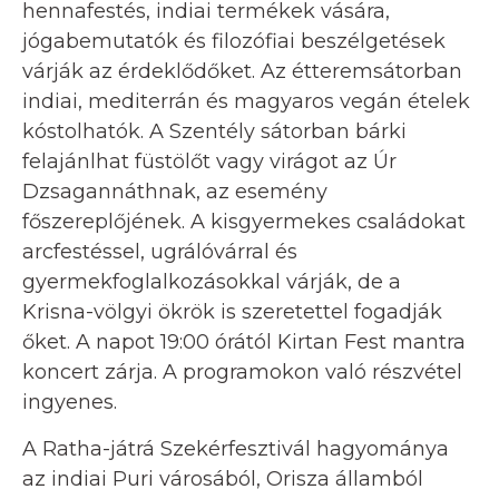
hennafestés, indiai termékek vására,
jógabemutatók és filozófiai beszélgetések
várják az érdeklődőket. Az étteremsátorban
indiai, mediterrán és magyaros vegán ételek
kóstolhatók. A Szentély sátorban bárki
felajánlhat füstölőt vagy virágot az Úr
Dzsagannáthnak, az esemény
főszereplőjének. A kisgyermekes családokat
arcfestéssel, ugrálóvárral és
gyermekfoglalkozásokkal várják, de a
Krisna-völgyi ökrök is szeretettel fogadják
őket. A napot 19:00 órától Kirtan Fest mantra
koncert zárja. A programokon való részvétel
ingyenes.
A Ratha-játrá Szekérfesztivál hagyománya
az indiai Puri városából, Orisza államból