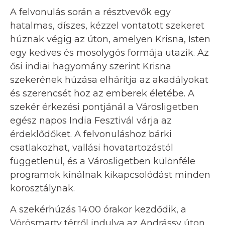
A felvonulás során a résztvevők egy
hatalmas, díszes, kézzel vontatott szekeret
húznak végig az úton, amelyen Krisna, Isten
egy kedves és mosolygós formája utazik. Az
ősi indiai hagyomány szerint Krisna
szekerének húzása elhárítja az akadályokat
és szerencsét hoz az emberek életébe. A
szekér érkezési pontjánál a Városligetben
egész napos India Fesztivál várja az
érdeklődőket. A felvonuláshoz bárki
csatlakozhat, vallási hovatartozástól
függetlenül, és a Városligetben különféle
programok kínálnak kikapcsolódást minden
korosztálynak.
A szekérhúzás 14:00 órakor kezdődik, a
Vörösmarty térről indulva az Andrássy úton