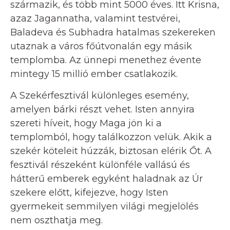
származik, és több mint 5000 éves. Itt Krisna,
azaz Jagannatha, valamint testvérei,
Baladeva és Subhadra hatalmas szekereken
utaznak a város főútvonalán egy másik
templomba. Az ünnepi menethez évente
mintegy 15 millió ember csatlakozik.
A Szekérfesztivál különleges esemény,
amelyen bárki részt vehet. Isten annyira
szereti híveit, hogy Maga jön ki a
templomból, hogy találkozzon velük. Akik a
szekér köteleit húzzák, biztosan elérik Őt. A
fesztivál részeként különféle vallású és
hátterű emberek egyként haladnak az Úr
szekere előtt, kifejezve, hogy Isten
gyermekeit semmilyen világi megjelölés
nem oszthatja meg.