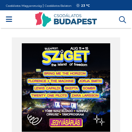
Csodálatos Magyarország
Csodálatos Balaton
23 °
C