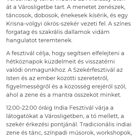
át a Városligetbe tart. A menetet zenészek,
táncosok, dobosok, énekesek kísérik, és egy
Krisna-völgyi ökrös-szekér vezeti fel. A színes
forgatag és szakrális dallamok vidám
hangulatot teremtenek.
A fesztivál célja, hogy segítsen elfelejteni a
hétköznapok küzdelmeit és visszatérni
valódi önmagunkhoz. A Szekérfesztivál az
Isten és az ember közötti szeretetről,
figyelmességről és a közösség erejéről szól,
ahol a zene és a mantra összeköt minket.
12:00-22:00 óráig India Fesztivál várja a
látogatókat a Városligetben, a tó mellett, a
szekér érkezési pontjánál. Tradicionális indiai
zene és tánc, színpadi műsorok, workshopok,