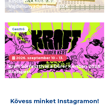
Kincsem Családi Nap a
Vajdahunyadvárban 2024
Gasztró
2026. szeptember 10 – 13.
Kraft Sörfesztivál a Dürer Kertben 2026
Budapest
Kövess minket Instagramon!