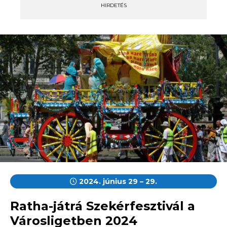
HIRDETÉS
2024. június 29 – 29.
Ratha-játrá Szekérfesztivál a
Városligetben 2024