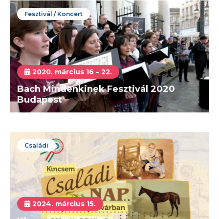
Fesztivál / Koncert
2020. március 16 – 22.
Bach Mindenkinek Fesztivál 2020
Budapest
Családi
2024. március 15.