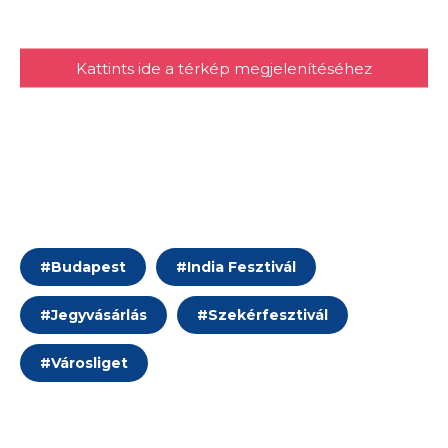
Kattints ide a térkép megjelenítéséhez
#
Budapest
#
India Fesztivál
#
Jegyvásárlás
#
Szekérfesztivál
#
Városliget