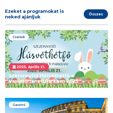
Ezeket a programokat is
Összes
neked ajánljuk
Családi
2025. április 21.
Szezonnyitó Húsvéthétfő a
Vasúttörténeti Parkban 2025
Gasztró