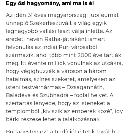
Egy ősi hagyomány, ami ma is él
Az idén 31 éves magyarországi jubileumát
ünneplő Szekérfesztivált a világ egyik
legnagyobb vallási fesztiválja ihlette. Az
eredeti nevén Ratha-játraként ismert
felvonulás az indiai Puri városából
származik, ahol több mint 2000 éve tartják
meg. Itt évente milliók vonulnak az utcákra,
hogy végighúzzák a városon a három
hatalmas, színes szekeret, amelyeken az
isteni testvérhármas – Dzsagannáth,
Baladéva és Szubhadrá – foglal helyet. A
szertartás lényege, hogy az isteneket a
templomból „kiviszik az emberek közé”, így
bárki részese lehet a találkozásnak.
Budapesten ezt a tradíciót éltetik tovább: a