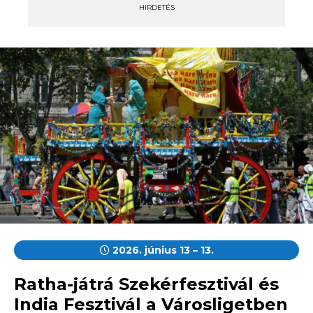
HIRDETÉS
2026. június 13 – 13.
Ratha-játrá Szekérfesztivál és
India Fesztivál a Városligetben