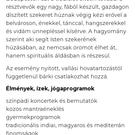
résztvevők egy nagy, fából készült, gazdagon
díszített szekeret húznak végig kézi erővel a
belvároson, énekkel, tánccal, hangszerekkel
és vidám ünnepléssel kísérve. A hagyomány
szerint aki segít Isten szekerének
húzásában, az nemcsak örömöt élhet át,
hanem spirituális áldásban is részesül.
Az esemény nyitott, vallási hovatartozástól
függetlenül bárki csatlakozhat hozzá.
Élmények, ízek, jógaprogramok
színpadi koncertek és bemutatók
közös mantraéneklés
gyermekprogramok
tradicionális indiai, magyaros és mediterrán
finomságok