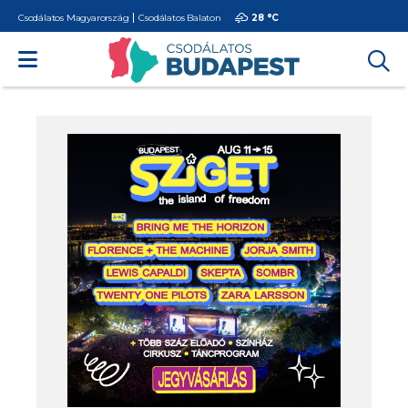
Csodálatos Magyarország
Csodálatos Balaton
28 °
C