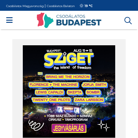
Csodálatos Magyarország
Csodálatos Balaton
19 °
C