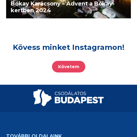
Bókay Karácsony – Advent a Bókay-
kertben 2024
Kövess minket Instagramon!
Követem
TOVÁBBI OLDALAINK