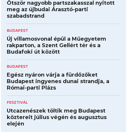
Ötször nagyobb partszakasszal nyitott
meg az újbudai Árasztó-parti
szabadstrand
BUDAPEST
Új villamosvonal épül a Műegyetem
rakparton, a Szent Gellért tér és a
Budafoki út között
BUDAPEST
Egész nyáron várja a fürdőzőket
Budapest ingyenes dunai strandja, a
Római-parti Plázs
FESZTIVÁL
Utcazenészek töltik meg Budapest
köztereit július végén és augusztus
elején