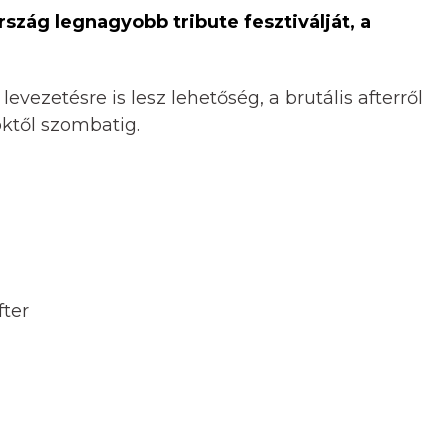
rszág legnagyobb tribute fesztiválját, a
evezetésre is lesz lehetőség, a brutális afterről
öktől szombatig.
fter