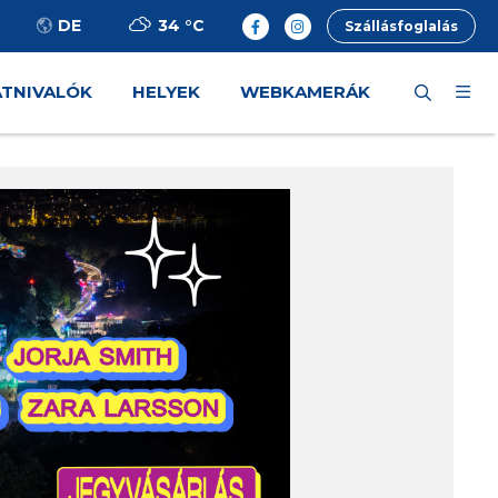
34 °
C
DE
Szállásfoglalás
ÁTNIVALÓK
HELYEK
WEBKAMERÁK