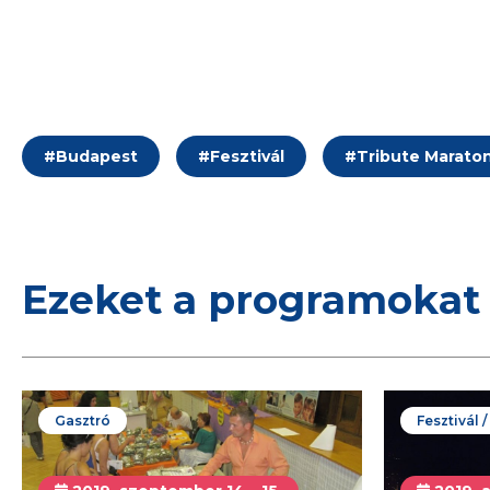
#
Budapest
#
Fesztivál
#
Tribute Marato
Ezeket a programokat 
Gasztró
Fesztivál 