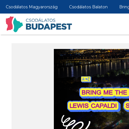
Csodálatos Magyarország
Csodálatos Balaton
Brin