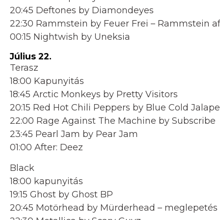
20:45 Deftones by Diamondeyes
22:30 Rammstein by Feuer Frei – Rammstein af
00:15 Nightwish by Uneksia
Július 22.
Terasz
18:00 Kapunyitás
18:45 Arctic Monkeys by Pretty Visitors
20:15 Red Hot Chili Peppers by Blue Cold Jalap
22:00 Rage Against The Machine by Subscribe
23:45 Pearl Jam by Pear Jam
01:00 After: Deez
Black
18:00 kapunyitás
19:15 Ghost by Ghost BP
20:45 Motörhead by Mürderhead – meglepetés 