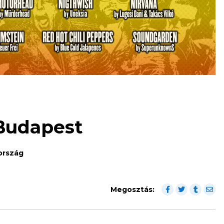
 Budapest
rország
Megosztás: