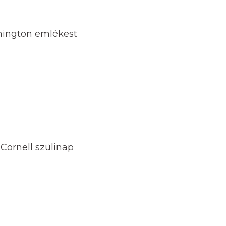
nnington emlékest
Cornell szülinap