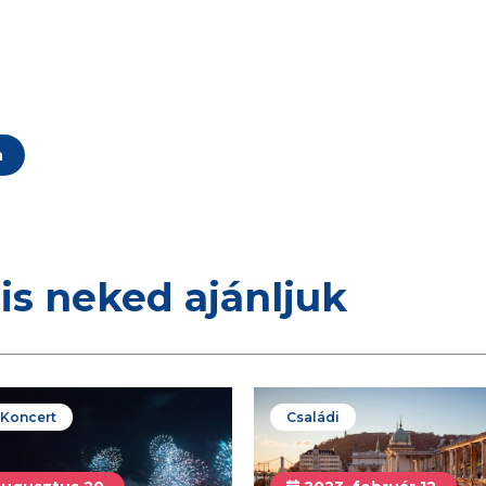
n
is neked ajánljuk
/ Koncert
Családi