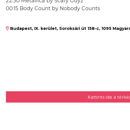
22:30 Metallica by Scary Guyz
00:15 Body Count by Nobody Counts
Budapest, IX. kerület, Soroksári út 158-c, 1095 Magya
Kattints ide a tér