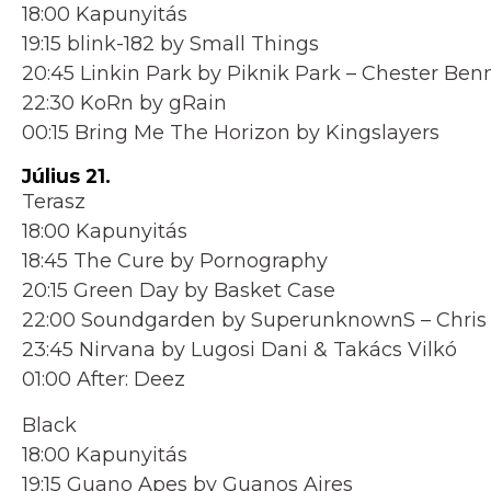
18:00 Kapunyitás
19:15 blink-182 by Small Things
20:45 Linkin Park by Piknik Park – Chester Be
22:30 KoRn by gRain
00:15 Bring Me The Horizon by Kingslayers
Július 21.
Terasz
18:00 Kapunyitás
18:45 The Cure by Pornography
20:15 Green Day by Basket Case
22:00 Soundgarden by SuperunknownS – Chris 
23:45 Nirvana by Lugosi Dani & Takács Vilkó
01:00 After: Deez
Black
18:00 Kapunyitás
19:15 Guano Apes by Guanos Aires