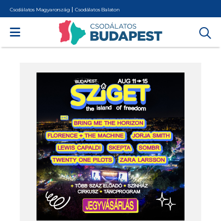
Csodálatos Magyarország
Csodálatos Balaton