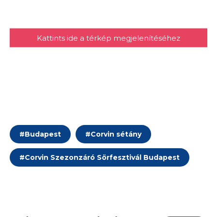
Kattints ide a térkép megjelenítéséhez
#
Budapest
#
Corvin sétány
#
Corvin Szezonzáró Sörfesztivál Budapest