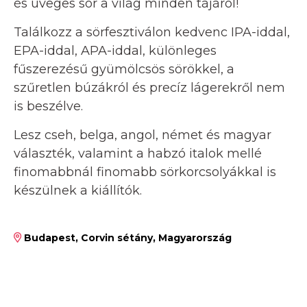
és üveges sör a világ minden tájáról!
Találkozz a sörfesztiválon kedvenc IPA-iddal,
EPA-iddal, APA-iddal, különleges
fűszerezésű gyümölcsös sörökkel, a
szűretlen búzákról és precíz lágerekről nem
is beszélve.
Lesz cseh, belga, angol, német és magyar
választék, valamint a habzó italok mellé
finomabbnál finomabb sörkorcsolyákkal is
készülnek a kiállítók.
Budapest, Corvin sétány, Magyarország