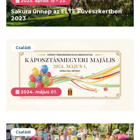
2023. április 15 – 23.
Sakura ünnep az ELTE Füvészkertben
2023
Családi
2024. május 01.
Káposztásmegyeri Majális 2024
Családi