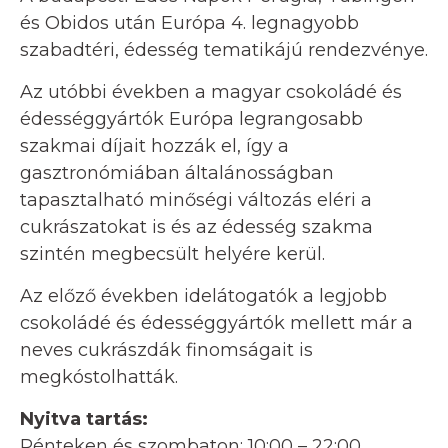
és Obidos után Európa 4. legnagyobb
szabadtéri, édesség tematikájú rendezvénye.
Az utóbbi években a magyar csokoládé és
édességgyártók Európa legrangosabb
szakmai díjait hozzák el, így a
gasztronómiában általánosságban
tapasztalható minőségi változás eléri a
cukrászatokat is és az édesség szakma
szintén megbecsült helyére kerül.
Az előző években idelátogatók a legjobb
csokoládé és édességgyártók mellett már a
neves cukrászdák finomságait is
megkóstolhatták.
Nyitva tartás:
Pénteken és szombaton: 10:00 – 22:00