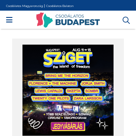
Csodálatos Magyarország
Csodálatos Balaton