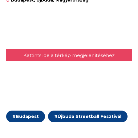
Kattints ide a térkép megjelenítéséhez
#
Budapest
#
Újbuda Streetball Fesztivál