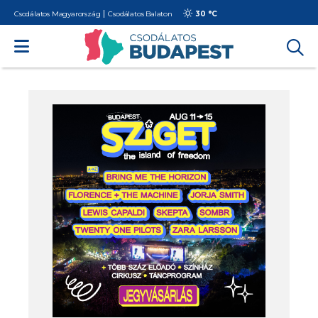
Csodálatos Magyarország
Csodálatos Balaton
30 °
C