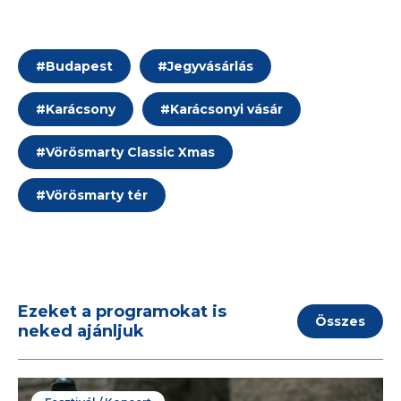
#
Budapest
#
Jegyvásárlás
#
Karácsony
#
Karácsonyi vásár
#
Vörösmarty Classic Xmas
#
Vörösmarty tér
Ezeket a programokat is
Összes
neked ajánljuk