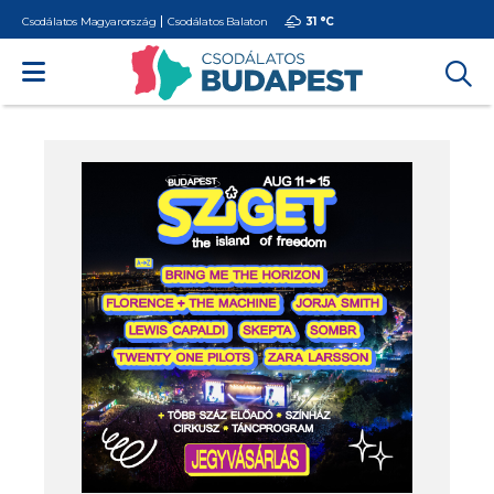
Csodálatos Magyarország
Csodálatos Balaton
31 °
C