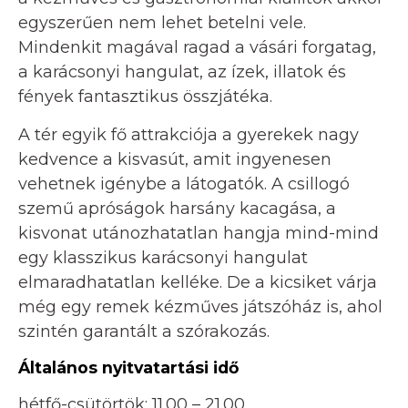
egyszerűen nem lehet betelni vele.
Mindenkit magával ragad a vásári forgatag,
a karácsonyi hangulat, az ízek, illatok és
fények fantasztikus összjátéka.
A tér egyik fő attrakciója a gyerekek nagy
kedvence a kisvasút, amit ingyenesen
vehetnek igénybe a látogatók. A csillogó
szemű apróságok harsány kacagása, a
kisvonat utánozhatatlan hangja mind-mind
egy klasszikus karácsonyi hangulat
elmaradhatatlan kelléke. De a kicsiket várja
még egy remek kézműves játszóház is, ahol
szintén garantált a szórakozás.
Általános nyitvatartási idő
hétfő-csütörtök: 11.00 – 21.00