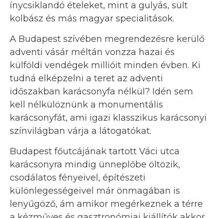
ínycsiklandó ételeket, mint a gulyás, sült
kolbász és más magyar specialitások.
A Budapest szívében megrendezésre kerülő
adventi vásár méltán vonzza hazai és
külföldi vendégek millióit minden évben. Ki
tudná elképzelni a teret az adventi
időszakban karácsonyfa nélkül? Idén sem
kell nélkülöznünk a monumentális
karácsonyfát, ami igazi klasszikus karácsonyi
színvilágban várja a látogatókat.
Budapest főutcájának tartott Váci utca
karácsonyra mindig ünneplőbe öltözik,
csodálatos fényeivel, építészeti
különlegességeivel már önmagában is
lenyűgöző, ám amikor megérkeznek a térre
a kézműves és gasztronómiai kiállítók akkor