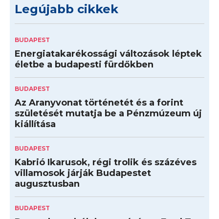
Legújabb cikkek
BUDAPEST
Energiatakarékossági változások léptek
életbe a budapesti fürdőkben
BUDAPEST
Az Aranyvonat történetét és a forint
születését mutatja be a Pénzmúzeum új
kiállítása
BUDAPEST
Kabrió Ikarusok, régi trolik és százéves
villamosok járják Budapestet
augusztusban
BUDAPEST