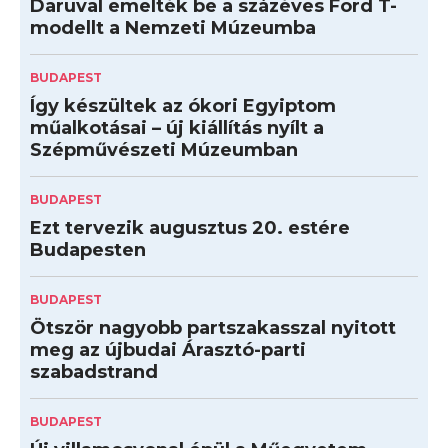
Daruval emelték be a százéves Ford T-
modellt a Nemzeti Múzeumba
BUDAPEST
Így készültek az ókori Egyiptom
műalkotásai – új kiállítás nyílt a
Szépművészeti Múzeumban
BUDAPEST
Ezt tervezik augusztus 20. estére
Budapesten
BUDAPEST
Ötször nagyobb partszakasszal nyitott
meg az újbudai Árasztó-parti
szabadstrand
BUDAPEST