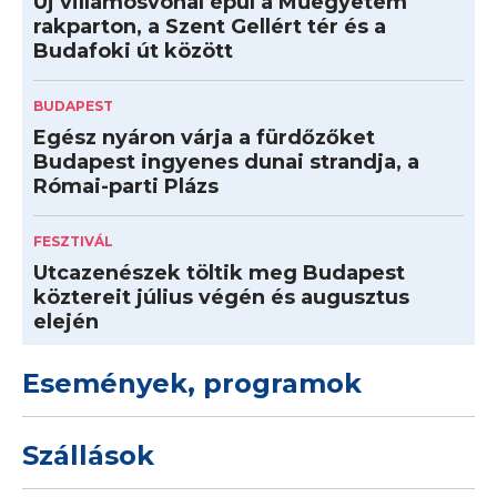
Új villamosvonal épül a Műegyetem
rakparton, a Szent Gellért tér és a
Budafoki út között
BUDAPEST
Egész nyáron várja a fürdőzőket
Budapest ingyenes dunai strandja, a
Római-parti Plázs
FESZTIVÁL
Utcazenészek töltik meg Budapest
köztereit július végén és augusztus
elején
Események, programok
Szállások