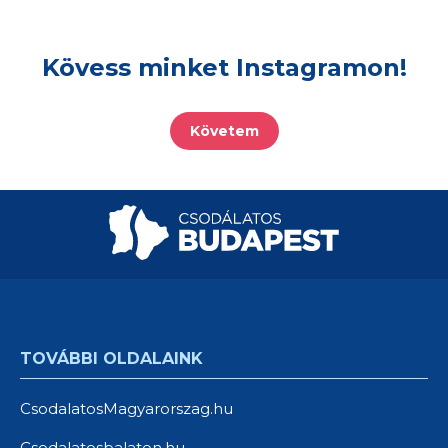
Kövess minket Instagramon!
Követem
TOVÁBBI OLDALAINK
CsodalatosMagyarorszag.hu
Csodalatosbalaton.hu