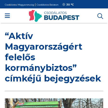
Csodálatos Magyarország
Csodálatos Balaton
30 °
C
“Aktív
Magyarországért
felelős
kormánybiztos”
címkéjű bejegyzések