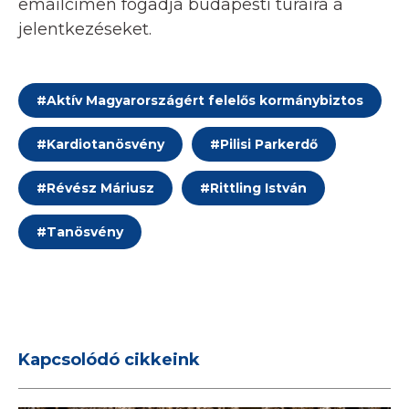
emailcímen fogadja budapesti túráira a
jelentkezéseket.
#
Aktív Magyarországért felelős kormánybiztos
#
Kardiotanösvény
#
Pilisi Parkerdő
#
Révész Máriusz
#
Rittling István
#
Tanösvény
Kapcsolódó cikkeink