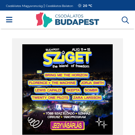
Csodálatos Magyarország
Csodálatos Balaton
20 °
C