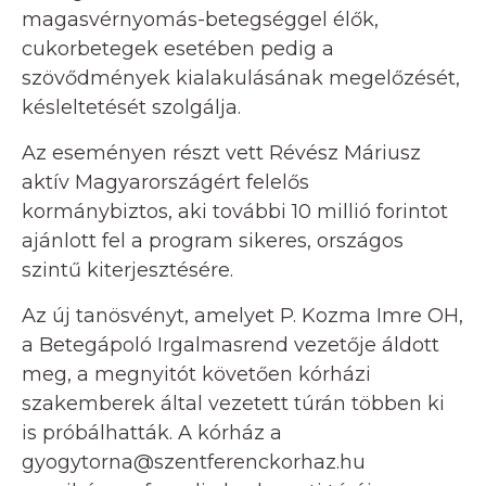
magasvérnyomás-betegséggel élők,
cukorbetegek esetében pedig a
szövődmények kialakulásának megelőzését,
késleltetését szolgálja.
Az eseményen részt vett Révész Máriusz
aktív Magyarországért felelős
kormánybiztos, aki további 10 millió forintot
ajánlott fel a program sikeres, országos
szintű kiterjesztésére.
Az új tanösvényt, amelyet P. Kozma Imre OH,
a Betegápoló Irgalmasrend vezetője áldott
meg, a megnyitót követően kórházi
szakemberek által vezetett túrán többen ki
is próbálhatták. A kórház a
gyogytorna@szentferenckorhaz.hu