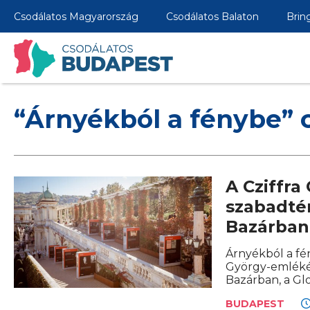
Csodálatos Magyarország
Csodálatos Balaton
Brin
“Árnyékból a fénybe” 
A Cziffr
szabadtér
Bazárban
Árnyékból a fén
György-emléké
Bazárban, a Gl
BUDAPEST