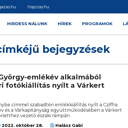
gazas.hu
Hajozas.hu
HIRDESS NÁLUNK
HÍREK
PROGRAMOK
L
címkéjű bejegyzések
a György-emlékév alkalmából
i fotókiállítás nyílt a Várkert
ybe címmel szabadtéri emlékkiállítás nyílt a Cziffra
v és a Várkapitányság együttműködésében a Várkert
orietthez vezető északi rámpán.
2022. október 28.
Halász Gabi