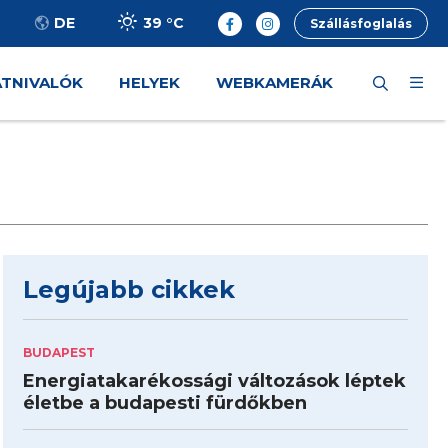
39 °
C
DE
Szállásfoglalás
ÁTNIVALÓK
HELYEK
WEBKAMERÁK
Legújabb cikkek
BUDAPEST
Energiatakarékossági változások léptek
életbe a budapesti fürdőkben