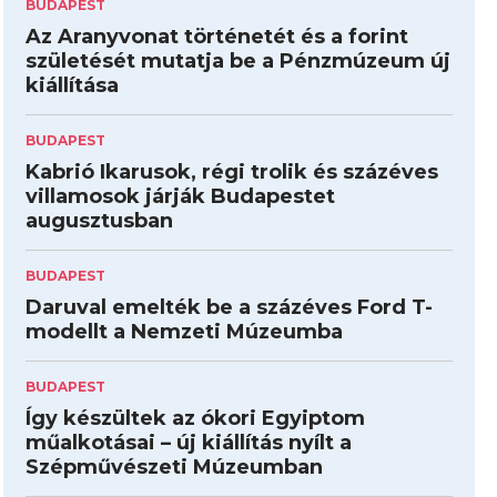
BUDAPEST
Az Aranyvonat történetét és a forint
születését mutatja be a Pénzmúzeum új
kiállítása
BUDAPEST
Kabrió Ikarusok, régi trolik és százéves
villamosok járják Budapestet
augusztusban
BUDAPEST
Daruval emelték be a százéves Ford T-
modellt a Nemzeti Múzeumba
BUDAPEST
Így készültek az ókori Egyiptom
műalkotásai – új kiállítás nyílt a
Szépművészeti Múzeumban