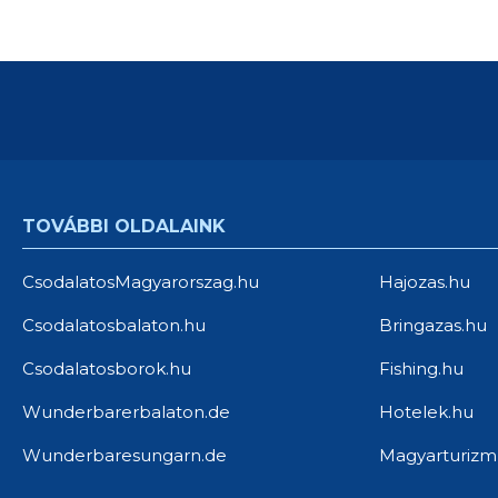
TOVÁBBI OLDALAINK
CsodalatosMagyarorszag.hu
Hajozas.hu
Csodalatosbalaton.hu
Bringazas.hu
Csodalatosborok.hu
Fishing.hu
Wunderbarerbalaton.de
Hotelek.hu
Wunderbaresungarn.de
Magyarturizm