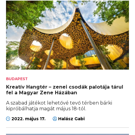
BUDAPEST
Kreatív Hangtér – zenei csodák palotája tárul
fel a Magyar Zene Házában
A szabad játékot lehetővé tevő térben bárki
kipróbálhatja magát május 18-tól.
2022. május 17.
Halász Gabi