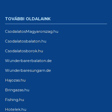
TOVÁBBI OLDALAINK
CsodalatosMagyarorszag.hu
Csodalatosbalaton.hu
Csodalatosborok.hu
Wunderbarerbalaton.de
Wunderbaresungarn.de
Hajozas.hu
Bringazas.hu
Fishing.hu
Hotelek.hu