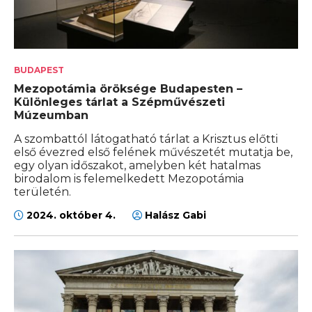
BUDAPEST
Mezopotámia öröksége Budapesten –
Különleges tárlat a Szépművészeti
Múzeumban
A szombattól látogatható tárlat a Krisztus előtti
első évezred első felének művészetét mutatja be,
egy olyan időszakot, amelyben két hatalmas
birodalom is felemelkedett Mezopotámia
területén.
2024. október 4.
Halász Gabi