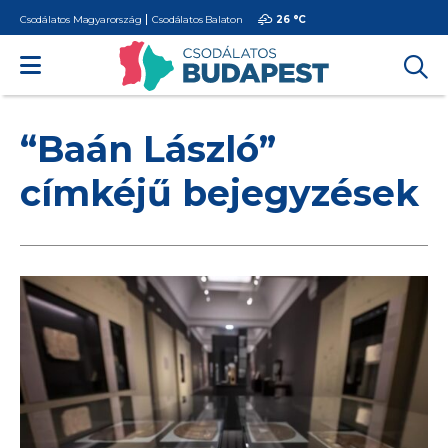
Csodálatos Magyarország
Csodálatos Balaton
26 °
C
“Baán László”
címkéjű bejegyzések