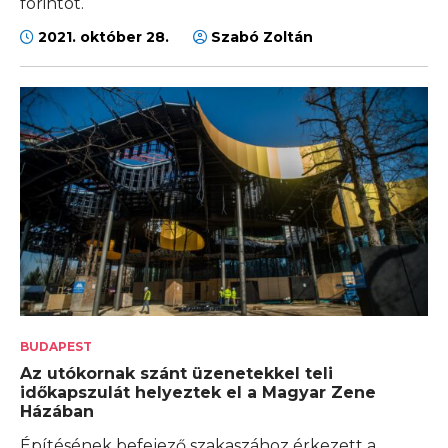
forintot.
2021. október 28.
Szabó Zoltán
BUDAPEST
Az utókornak szánt üzenetekkel teli
időkapszulát helyeztek el a Magyar Zene
Házában
Építésének befejező szakaszához érkezett a