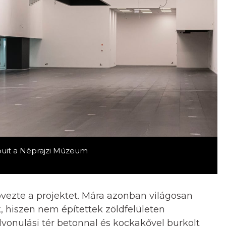
apuit a Néprajzi Múzeum
övezte a projektet. Mára azonban világosan
, hiszen nem építettek zöldfelületen
lvonulási tér betonnal és kockakővel burkolt