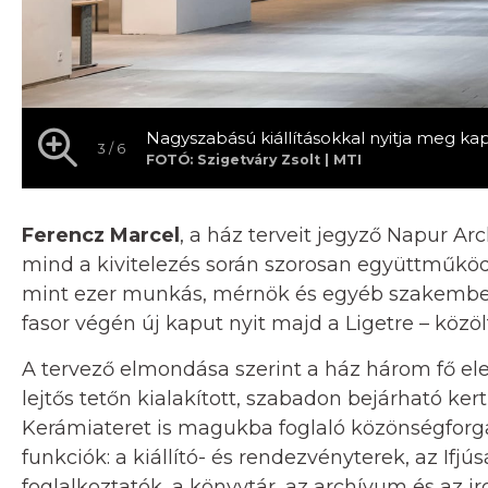
Nagyszabású kiállításokkal nyitja meg k
3 / 6
FOTÓ: Szigetváry Zsolt | MTI
Ferencz Marcel
, a ház terveit jegyző Napur Ar
mind a kivitelezés során szorosan együttműkö
mint ezer munkás, mérnök és egyéb szakember 
fasor végén új kaput nyit majd a Ligetre – közöl
A tervező elmondása szerint a ház három fő ele
lejtős tetőn kialakított, szabadon bejárható ke
Kerámiateret is magukba foglaló közönségforga
funkciók: a kiállító- és rendezvényterek, az I
foglalkoztatók, a könyvtár, az archívum és az ir