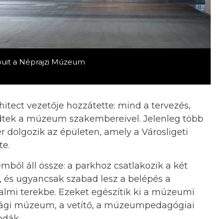
apuit a Néprajzi Múzeum
chitect vezetője hozzátette: mind a tervezés,
dtek a múzeum szakembereivel. Jelenleg több
dolgozik az épületen, amely a Városligeti
te.
mből áll össze: a parkhoz csatlakozik a két
rt, és ugyancsak szabad lesz a belépés a
lmi terekbe. Ezeket egészítik ki a múzeumi
fjúsági múzeum, a vetítő, a múzeumpedagógiai
odák.