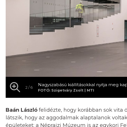
Nagyszabású kiállításokkal nyitja meg k
2 / 6
FOTÓ: Szigetváry Zsolt | MTI
Baán László
felidézte, hogy korábban sok vita 
látszik, hogy az aggodalmak alaptalanok voltak
épületeket: a Néprajzi Múzeum is az egykori Fe