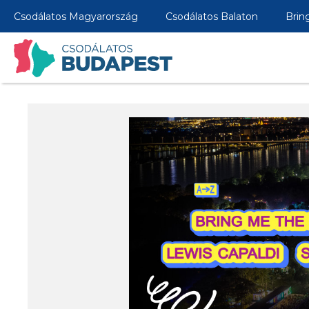
Csodálatos Magyarország
Csodálatos Balaton
Brin