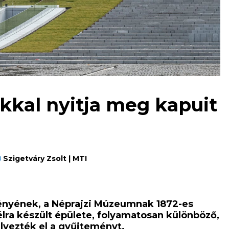
kkal nyitja meg kapuit
Szigetváry Zsolt | MTI
ényének, a Néprajzi Múzeumnak 1872-es
lra készült épülete, folyamatosan különböző,
elyezték el a gyűjteményt.