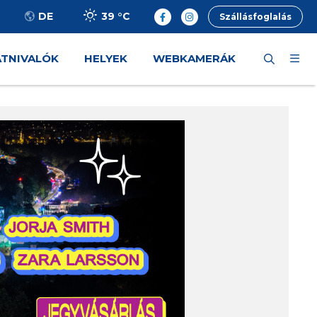
39 °
C
DE
Szállásfoglalás
ÁTNIVALÓK
HELYEK
WEBKAMERÁK