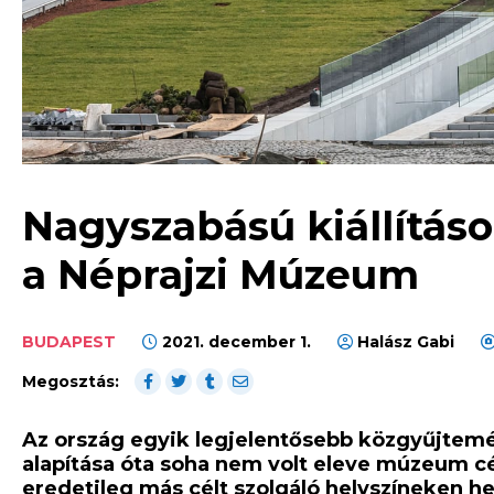
Nagyszabású kiállításo
a Néprajzi Múzeum
BUDAPEST
2021. december 1.
Halász Gabi
Megosztás:
Az ország egyik legjelentősebb közgyűjtem
alapítása óta soha nem volt eleve múzeum cé
eredetileg más célt szolgáló helyszíneken h