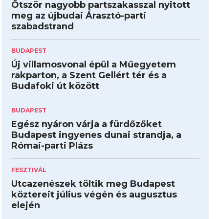
Ötször nagyobb partszakasszal nyitott
meg az újbudai Árasztó-parti
szabadstrand
BUDAPEST
Új villamosvonal épül a Műegyetem
rakparton, a Szent Gellért tér és a
Budafoki út között
BUDAPEST
Egész nyáron várja a fürdőzőket
Budapest ingyenes dunai strandja, a
Római-parti Plázs
FESZTIVÁL
Utcazenészek töltik meg Budapest
köztereit július végén és augusztus
elején