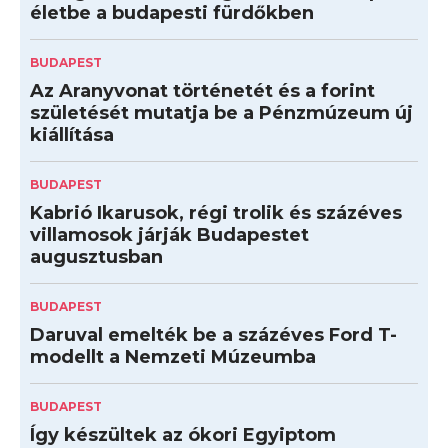
életbe a budapesti fürdőkben
BUDAPEST
Az Aranyvonat történetét és a forint
születését mutatja be a Pénzmúzeum új
kiállítása
BUDAPEST
Kabrió Ikarusok, régi trolik és százéves
villamosok járják Budapestet
augusztusban
BUDAPEST
Daruval emelték be a százéves Ford T-
modellt a Nemzeti Múzeumba
BUDAPEST
Így készültek az ókori Egyiptom