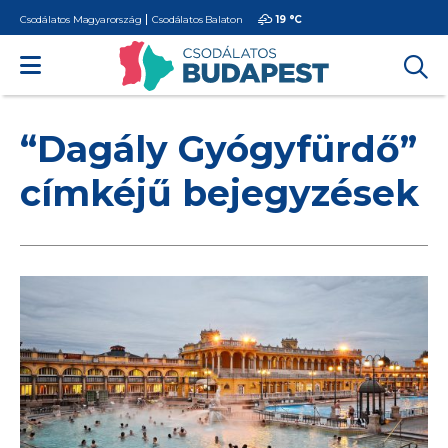
Csodálatos Magyarország
Csodálatos Balaton
19 °
C
“Dagály Gyógyfürdő”
címkéjű bejegyzések