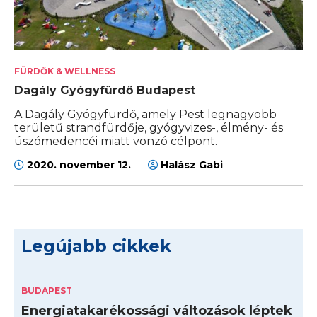
FÜRDŐK & WELLNESS
Dagály Gyógyfürdő Budapest
A Dagály Gyógyfürdő, amely Pest legnagyobb
területű strandfürdője, gyógyvizes-, élmény- és
úszómedencéi miatt vonzó célpont.
2020. november 12.
Halász Gabi
Legújabb cikkek
BUDAPEST
Energiatakarékossági változások léptek