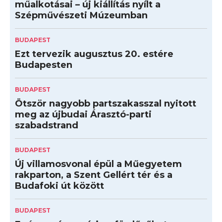
műalkotásai – új kiállítás nyílt a
Szépművészeti Múzeumban
BUDAPEST
Ezt tervezik augusztus 20. estére
Budapesten
BUDAPEST
Ötször nagyobb partszakasszal nyitott
meg az újbudai Árasztó-parti
szabadstrand
BUDAPEST
Új villamosvonal épül a Műegyetem
rakparton, a Szent Gellért tér és a
Budafoki út között
BUDAPEST