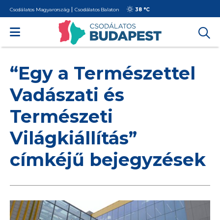
Csodálatos Magyarország
Csodálatos Balaton
38 °
C
“Egy a Természettel
Vadászati és
Természeti
Világkiállítás”
címkéjű bejegyzések