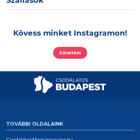
Szállások
Kövess minket Instagramon!
Követem
TOVÁBBI OLDALAINK
CsodalatosMagyarorszag.hu