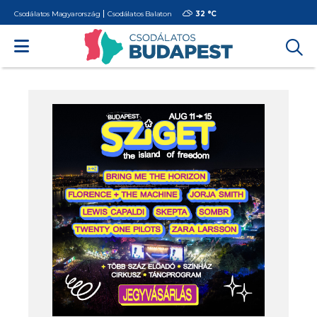
Csodálatos Magyarország
Csodálatos Balaton
32 °
C