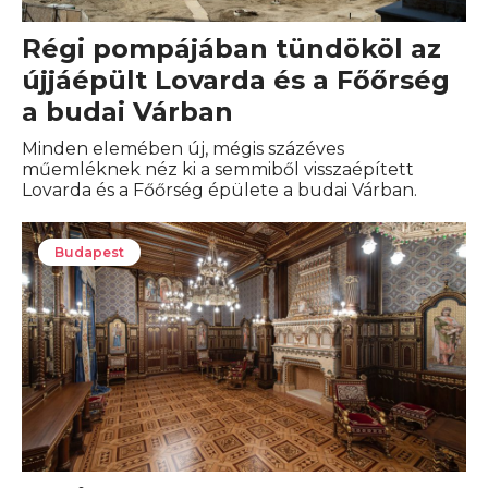
Régi pompájában tündököl az
újjáépült Lovarda és a Főőrség
a budai Várban
Minden elemében új, mégis százéves
műemléknek néz ki a semmiből visszaépített
Lovarda és a Főőrség épülete a budai Várban.
Budapest