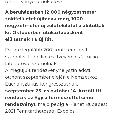
rendezvénycsarnoka lesz.
A beruházásban 12 000 négyzetméter
zöldfelületet újítanak meg, 1000
négyzetméter új zöldfelületet alakítottak
ki. Októberben utolsó lépésként
elültetnek 116 új fát.
Évente legalább 200 konferenciával
számolva félmillió résztvevőre és 2 millió
látogatóval számolnak.
A megújult rendezvényhelyszín adott
otthont szeptember elején a Nemzetközi
Eucharisztikus Kongresszusnak;
szeptember 25. és október 14. között itt
rendezik az Egy a természettel című
rendezvényt
, majd pedig a Planet Budapest
2021 Fenntarthatósági Expó és