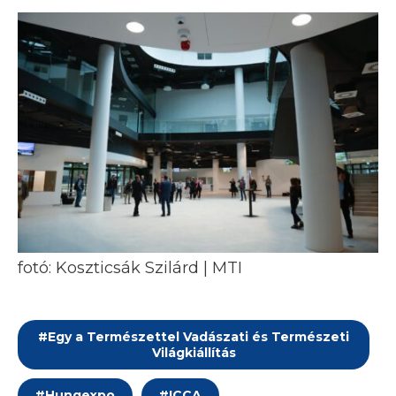
fotó: Koszticsák Szilárd | MTI
#
Egy a Természettel Vadászati és Természeti
Világkiállítás
#
Hungexpo
#
ICCA