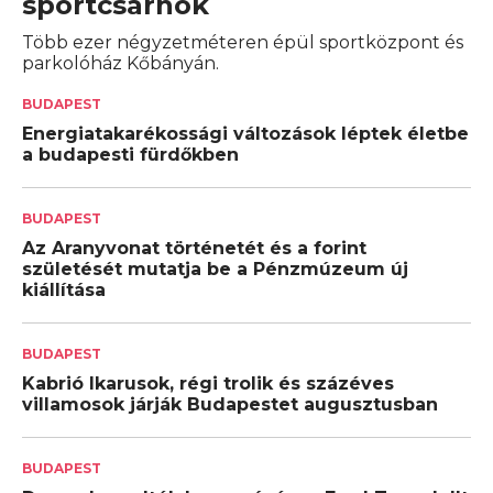
sportcsarnok
Több ezer négyzetméteren épül sportközpont és
parkolóház Kőbányán.
BUDAPEST
Energiatakarékossági változások léptek életbe
a budapesti fürdőkben
BUDAPEST
Az Aranyvonat történetét és a forint
születését mutatja be a Pénzmúzeum új
kiállítása
BUDAPEST
Kabrió Ikarusok, régi trolik és százéves
villamosok járják Budapestet augusztusban
BUDAPEST