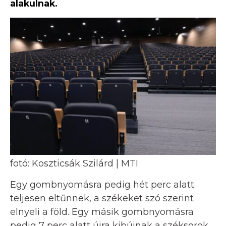
alakulnak.
fotó: Koszticsák Szilárd | MTI
Egy gombnyomásra pedig hét perc alatt
teljesen eltűnnek, a székeket szó szerint
elnyeli a föld. Egy másik gombnyomásra
pedig 7 perc alatt újra kibújnak a széksorok