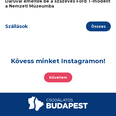
Daruval emelték be a százéves Ford T-modellt
a Nemzeti Múzeumba
Szállások
Összes
Kövess minket Instagramon!
Követem