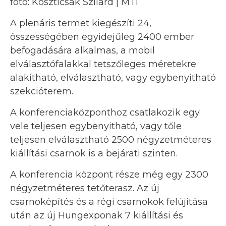
fotó: Koszticsák Szilárd | MTI
A plenáris termet kiegészíti 24,
összességében egyidejűleg 2400 ember
befogadására alkalmas, a mobil
elválasztófalakkal tetszőleges méretekre
alakítható, elválasztható, vagy egybenyitható
szekcióterem.
A konferenciaközponthoz csatlakozik egy
vele teljesen egybenyitható, vagy tőle
teljesen elválasztható 2500 négyzetméteres
kiállítási csarnok is a bejárati szinten.
A konferencia központ része még egy 2300
négyzetméteres tetőterasz. Az új
csarnoképítés és a régi csarnokok felújítása
után az új Hungexponak 7 kiállítási és