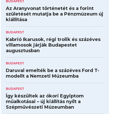
BUDAPEST
Az Aranyvonat történetét és a forint
születését mutatja be a Pénzmúzeum új
kiállítása
BUDAPEST
Kabrió Ikarusok, régi trolik és százéves
villamosok járják Budapestet
augusztusban
BUDAPEST
Daruval emelték be a százéves Ford T-
modellt a Nemzeti Múzeumba
BUDAPEST
Így készültek az ókori Egyiptom
műalkotásai – új kiállítás nyílt a
Szépművészeti Múzeumban