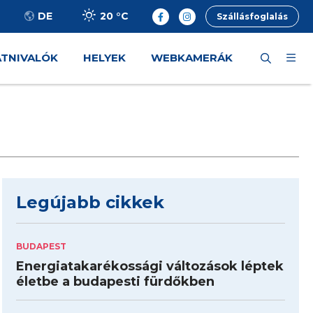
20 °
C
DE
Szállásfoglalás
ÁTNIVALÓK
HELYEK
WEBKAMERÁK
Legújabb cikkek
BUDAPEST
Energiatakarékossági változások léptek
életbe a budapesti fürdőkben