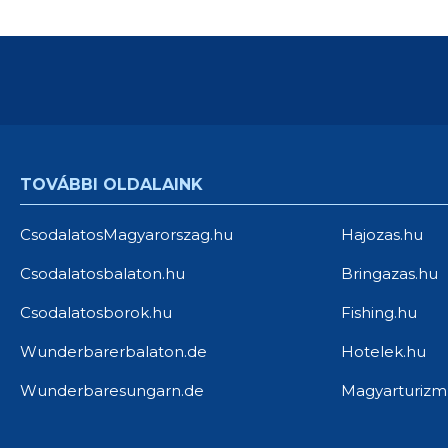
TOVÁBBI OLDALAINK
CsodalatosMagyarorszag.hu
Hajozas.hu
Csodalatosbalaton.hu
Bringazas.hu
Csodalatosborok.hu
Fishing.hu
Wunderbarerbalaton.de
Hotelek.hu
Wunderbaresungarn.de
Magyarturizm