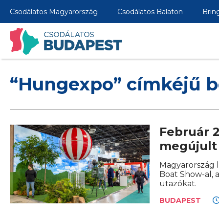
Csodálatos Magyarország
Csodálatos Balaton
Brin
“Hungexpo” címkéjű b
Február 2
megújult 
Magyarország l
Boat Show-al, a
utazókat.
BUDAPEST