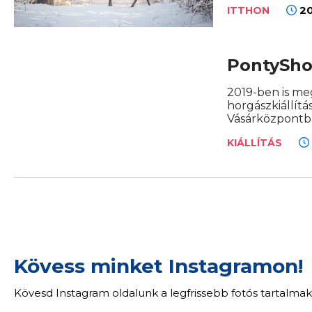
20
ITTHON
PontyShow
2019-ben is m
horgászkiállít
Vásárközpontb
KIÁLLÍTÁS
Kövess minket Instagramon!
Kövesd Instagram oldalunk a legfrissebb fotós tartalmak