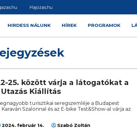
gazas.hu
Hajozas.hu
HIRDESS NÁLUNK
HÍREK
PROGRAMOK
L
ejegyzések
2-25. között várja a látogatókat a
Utazás Kiállítás
egnagyobb turisztikai seregszemléje a Budapest
 Karaván Szalonnal és az E-bike Test&Show-al várja az
2024. február 14.
Szabó Zoltán