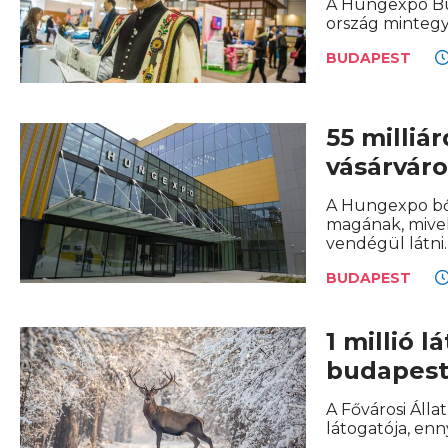
A Hungexpo Bud
ország mintegy 
BUDAPEST
55 milliá
vásárváro
A Hungexpo bőv
magának, mive
vendégül látni.
BUDAPEST
1 millió 
budapesti
A Fővárosi Álla
látogatója, enn