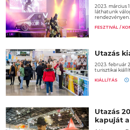
2023. március 
láthatunk vál
rendezvényen.
FESZTIVÁL / K
Utazás ki
2023. február 
turisztikai kiállí
KIÁLLÍTÁS
Utazás 20
kapuját a