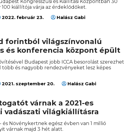
apest Kongresszusi és Kiállítási Központban 30
100 kiállítója várja az érdeklődőket.
2022. február 23.
Halász Gabi
rd forintból világszínvonalú
s és konferencia központ épült
ítésével Budapest jobb ICCA besorolást szerezhet
l több és nagyobb rendezvényeket lesz képes
2021. szeptember 20.
Halász Gabi
látogatót várnak a 2021-es
 vadászati világkiállításra
t- és Növénykertnek egész évben van 1 millió
yit várnak majd 3 hét alatt.