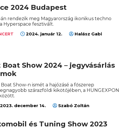
ce 2024 Budapest
20-án rendezik meg Magyarország ikonikus techno
a Hyperspace fesztivált.
2024. január 12.
Halász Gabi
ONCERT
 Boat Show 2024 – jegyvásárlás
amok
 Boat Show-n ismét a hajózásé a főszerep
legnagyobb szárazföldi kikötőjében, a HUNGEXPON
között.
2023. december 14.
Szabó Zoltán
omobil és Tuning Show 2023