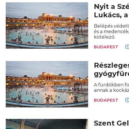
Nyit a Sz
Lukács, a
Belépés védett
és a medencék,
kötelező.
BUDAPEST
Részlege
gyógyfürd
A fürdőkben fo
annak a kocká
BUDAPEST
Szent Ge