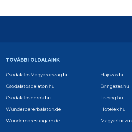
TOVÁBBI OLDALAINK
CsodalatosMagyarorszag.hu
Hajozas.hu
Csodalatosbalaton.hu
Bringazas.hu
Csodalatosborok.hu
Fishing.hu
Wunderbarerbalaton.de
Hotelek.hu
Wunderbaresungarn.de
Magyarturizm