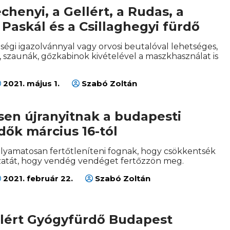
échenyi, a Gellért, a Rudas, a
 Paskál és a Csillaghegyi fürdő
ségi igazolvánnyal vagy orvosi beutalóval lehetséges,
 szaunák, gőzkabinok kivételével a maszkhasználat is
2021. május 1.
Szabó Zoltán
sen újranyitnak a budapesti
ők március 16-tól
lyamatosan fertőtleníteni fognak, hogy csökkentsék
zatát, hogy vendég vendéget fertőzzön meg.
2021. február 22.
Szabó Zoltán
llért Gyógyfürdő Budapest