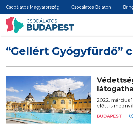
Csodálatos Magyarország
Csodálatos Balaton
Brin
“Gellért Gyógyfürdő” 
Védettség
látogath
2022. március 
előtt is megnyí
BUDAPEST