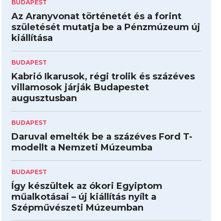
BUDAPEST
Az Aranyvonat történetét és a forint
születését mutatja be a Pénzmúzeum új
kiállítása
BUDAPEST
Kabrió Ikarusok, régi trolik és százéves
villamosok járják Budapestet
augusztusban
BUDAPEST
Daruval emelték be a százéves Ford T-
modellt a Nemzeti Múzeumba
BUDAPEST
Így készültek az ókori Egyiptom
műalkotásai – új kiállítás nyílt a
Szépművészeti Múzeumban