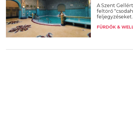
A Szent Gellér
feltörő "csodah
feljegyzéseket.
FÜRDŐK & WEL