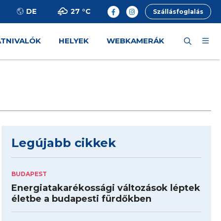
27 °
C
DE
Szállásfoglalás
ÁTNIVALÓK
HELYEK
WEBKAMERÁK
Legújabb cikkek
BUDAPEST
Energiatakarékossági változások léptek
életbe a budapesti fürdőkben