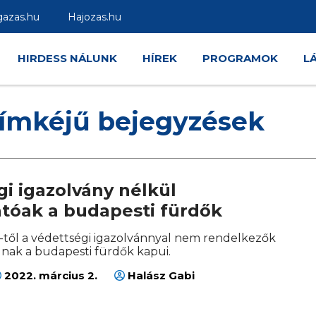
gazas.hu
Hajozas.hu
HIRDESS NÁLUNK
HÍREK
PROGRAMOK
L
címkéjű bejegyzések
i igazolvány nélkül
atóak a budapesti fürdők
1-től a védettségi igazolvánnyal nem rendelkezők
lnak a budapesti fürdők kapui.
2022. március 2.
Halász Gabi