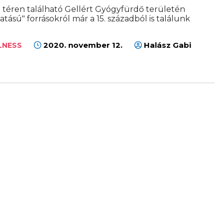
t téren található Gellért Gyógyfürdő területén
atású" forrásokról már a 15. századból is találunk
2020. november 12.
Halász Gabi
LNESS