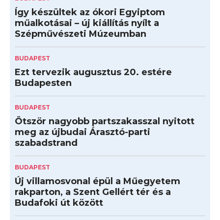
Így készültek az ókori Egyiptom
műalkotásai – új kiállítás nyílt a
Szépművészeti Múzeumban
BUDAPEST
Ezt tervezik augusztus 20. estére
Budapesten
BUDAPEST
Ötször nagyobb partszakasszal nyitott
meg az újbudai Árasztó-parti
szabadstrand
BUDAPEST
Új villamosvonal épül a Műegyetem
rakparton, a Szent Gellért tér és a
Budafoki út között