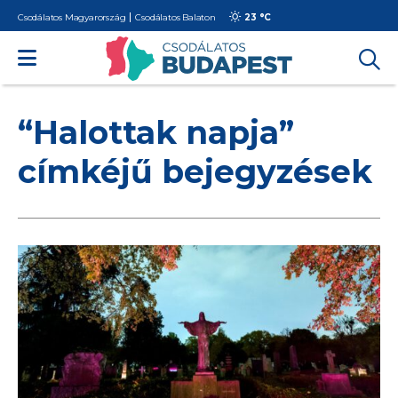
Csodálatos Magyarország
Csodálatos Balaton
23 °
C
“Halottak napja”
címkéjű bejegyzések