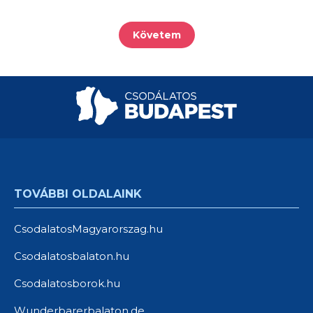
Követem
TOVÁBBI OLDALAINK
CsodalatosMagyarorszag.hu
Csodalatosbalaton.hu
Csodalatosborok.hu
Wunderbarerbalaton.de