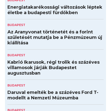
BUDAPEST
Energiatakarékossági változások léptek
életbe a budapesti fürdőkben
BUDAPEST
Az Aranyvonat történetét és a forint
születését mutatja be a Pénzmúzeum új
kiállítása
BUDAPEST
Kabrió Ikarusok, régi trolik és százéves
villamosok járják Budapestet
augusztusban
BUDAPEST
Daruval emelték be a százéves Ford T-
modellt a Nemzeti Múzeumba
BUDAPEST