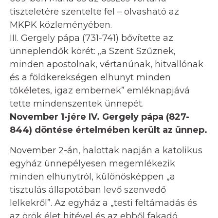
tiszteletére szentelte fel – olvasható az
MKPK közleményében.
III. Gergely pápa (731-741) bővítette az
ünneplendők körét: „a Szent Szűznek,
minden apostolnak, vértanúnak, hitvallónak
és a földkerekségen elhunyt minden
tökéletes, igaz embernek” emléknapjává
tette mindenszentek ünnepét.
November 1-jére IV. Gergely pápa (827-
844) döntése értelmében került az ünnep.
November 2-án, halottak napján a katolikus
egyház ünnepélyesen megemlékezik
minden elhunytról, különösképpen „a
tisztulás állapotában levő szenvedő
lelkekről”. Az egyház a „testi feltámadás és
az örök élet hitével és az ebből fakadó