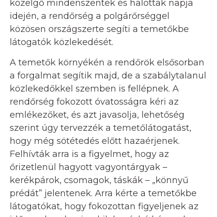
közelgő mindenszentek és halottak napja
idején, a rendőrség a polgárőrséggel
közösen országszerte segíti a temetőkbe
látogatók közlekedését.
A temetők környékén a rendőrök elsősorban
a forgalmat segítik majd, de a szabálytalanul
közlekedőkkel szemben is fellépnek. A
rendőrség fokozott óvatosságra kéri az
emlékezőket, és azt javasolja, lehetőség
szerint úgy tervezzék a temetőlátogatást,
hogy még sötétedés előtt hazaérjenek.
Felhívták arra is a figyelmet, hogy az
őrizetlenül hagyott vagyontárgyak –
kerékpárok, csomagok, táskák – „könnyű
prédát” jelentenek. Arra kérte a temetőkbe
látogatókat, hogy fokozottan figyeljenek az