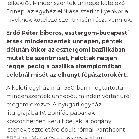
lelkekről. Mindenszentek ünnepe kötelező
ünnep, az egyház előírása szerint ilyenkor a
híveknek kötelező szentmisén részt venniük.
Erdő Péter bíboros, esztergom-budapesti
érsek mindenszentek ünnepén, péntek
délután ötkor az esztergomi bazilikában
mutat be szentmisét, halottak napján
reggel pedig a bazilika altemplomában
celebrál misét az elhunyt főpásztorokért.
A keleti egyház már 380-ban megtartotta
mindenszentek ünnepét, minden vértanúról
megemlékezve. A nyugati egyház
liturgiájába IV. Bonifác pápának
köszönhetően került be, aki a pogány
istenek tiszteletére épült római Pantheont
609-ben Mária és az összes vértanú