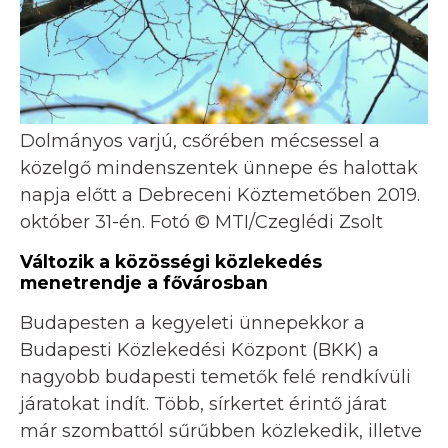
Dolmányos varjú, csőrében mécsessel a
közelgő mindenszentek ünnepe és halottak
napja előtt a Debreceni Köztemetőben 2019.
október 31-én. Fotó © MTI/Czeglédi Zsolt
Változik a közösségi közlekedés
menetrendje a fővárosban
Budapesten a kegyeleti ünnepekkor a
Budapesti Közlekedési Központ (BKK) a
nagyobb budapesti temetők felé rendkívüli
járatokat indít. Több, sírkertet érintő járat
már szombattól sűrűbben közlekedik, illetve