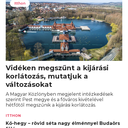
Itthon
Vidéken megszűnt a kijárási
korlátozás, mutatjuk a
változásokat
A Magyar Közlönyben megjelent intézkedések
szerint Pest megye és a főváros kivételével
hétfőtől megszűnik a kijárási korlátozás.
ITTHON
Kő-hegy – rövid séta nagy élménnyel Budaörs