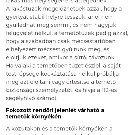
lakás más helyiségeire is átterjednek.
A lakástüzek megelőzhetőek azzal, hogy a
gyertyát stabil helyre tesszük, ahol nem
gyulladhat meg semmi, és nem hagyjuk
felügyelet nélkül, a temetőtüzek pedig azzal,
hogy a szabadban csak mécsestartóban
elhelyezett mécsest gyújtunk meg, és
eloltjuk ezeket, amikor a sírtól távozunk.
Ha valaki a temetőben tüzet észlel, a saját
testi épsége kockáztatása nélkül próbálja
meg azt eloltani vagy értesítse a temető
biztonsági személyzetét, és hívja a 112-es
segélyhívó számot.
Fokozott rendőri jelenlét várható a
temetők környékén
A közutakon és a temetők környékén a