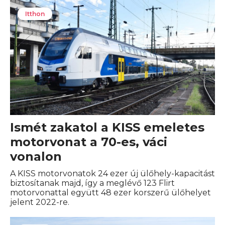
Itthon
Ismét zakatol a KISS emeletes
motorvonat a 70-es, váci
vonalon
A KISS motorvonatok 24 ezer új ülőhely-kapacitást
biztosítanak majd, így a meglévő 123 Flirt
motorvonattal együtt 48 ezer korszerű ülőhelyet
jelent 2022-re.