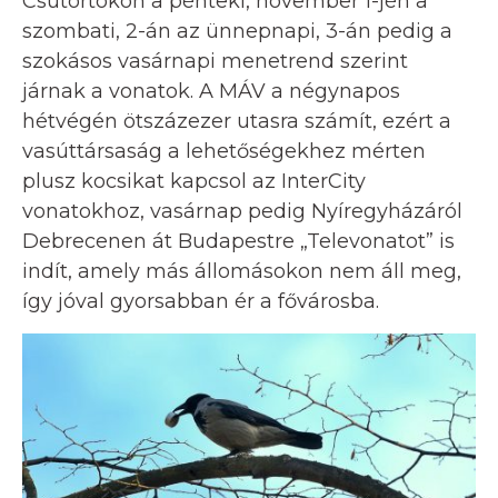
Csütörtökön a pénteki, november 1-jén a
szombati, 2-án az ünnepnapi, 3-án pedig a
szokásos vasárnapi menetrend szerint
járnak a vonatok. A MÁV a négynapos
hétvégén ötszázezer utasra számít, ezért a
vasúttársaság a lehetőségekhez mérten
plusz kocsikat kapcsol az InterCity
vonatokhoz, vasárnap pedig Nyíregyházáról
Debrecenen át Budapestre „Televonatot” is
indít, amely más állomásokon nem áll meg,
így jóval gyorsabban ér a fővárosba.