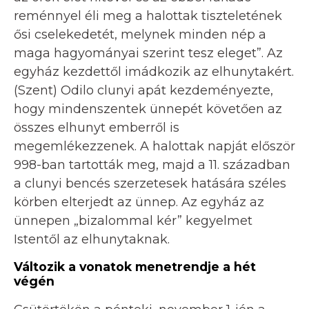
reménnyel éli meg a halottak tiszteletének
ősi cselekedetét, melynek minden nép a
maga hagyományai szerint tesz eleget”. Az
egyház kezdettől imádkozik az elhunytakért.
(Szent) Odilo clunyi apát kezdeményezte,
hogy mindenszentek ünnepét követően az
összes elhunyt emberről is
megemlékezzenek. A halottak napját először
998-ban tartották meg, majd a 11. században
a clunyi bencés szerzetesek hatására széles
körben elterjedt az ünnep. Az egyház az
ünnepen „bizalommal kér” kegyelmet
Istentől az elhunytaknak.
Változik a vonatok menetrendje a hét
végén