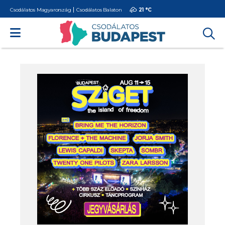
Csodálatos Magyarország
Csodálatos Balaton
21 °
C