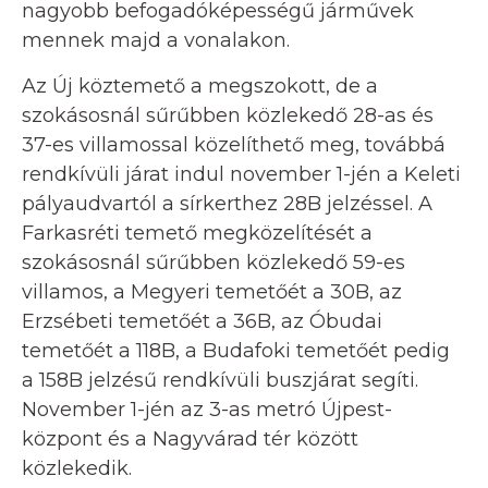
nagyobb befogadóképességű járművek
mennek majd a vonalakon.
Az Új köztemető a megszokott, de a
szokásosnál sűrűbben közlekedő 28-as és
37-es villamossal közelíthető meg, továbbá
rendkívüli járat indul november 1-jén a Keleti
pályaudvartól a sírkerthez 28B jelzéssel. A
Farkasréti temető megközelítését a
szokásosnál sűrűbben közlekedő 59-es
villamos, a Megyeri temetőét a 30B, az
Erzsébeti temetőét a 36B, az Óbudai
temetőét a 118B, a Budafoki temetőét pedig
a 158B jelzésű rendkívüli buszjárat segíti.
November 1-jén az 3-as metró Újpest-
központ és a Nagyvárad tér között
közlekedik.