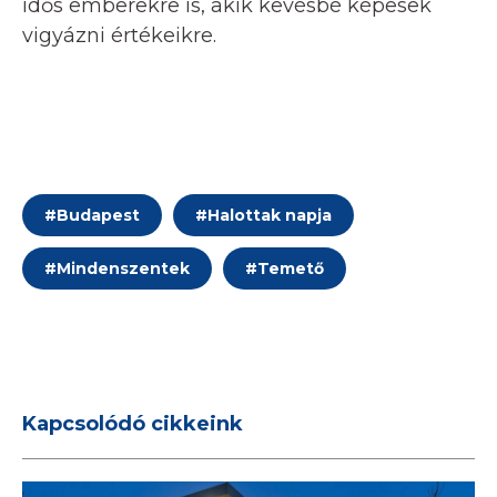
idős emberekre is, akik kevésbé képesek
vigyázni értékeikre.
#
Budapest
#
Halottak napja
#
Mindenszentek
#
Temető
Kapcsolódó cikkeink