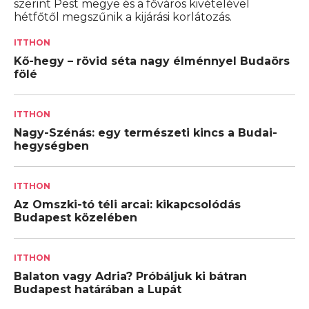
szerint Pest megye és a főváros kivételével
hétfőtől megszűnik a kijárási korlátozás.
ITTHON
Kő-hegy – rövid séta nagy élménnyel Budaörs
fölé
ITTHON
Nagy-Szénás: egy természeti kincs a Budai-
hegységben
ITTHON
Az Omszki-tó téli arcai: kikapcsolódás
Budapest közelében
ITTHON
Balaton vagy Adria? Próbáljuk ki bátran
Budapest határában a Lupát