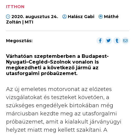
ITTHON
2020. augusztus 24.
Halász Gabi
Máthé
Zoltán | MTI
Megosztás:
Várhatóan szeptemberben a Budapest-
Nyugati–Cegléd–Szolnok vonalon is
megkezdheti a következő jármű az
utasforgalmi próbaüzemet.
Az új emeletes motorvonat az előzetes
vizsgálatokat és teszteket követően, a
szükséges engedélyek birtokában még
márciusban kezdte meg az utasforgalmi
próbaüzemet, amit a kialakult járványügyi
helyzet miatt meg kellett szakítani. A