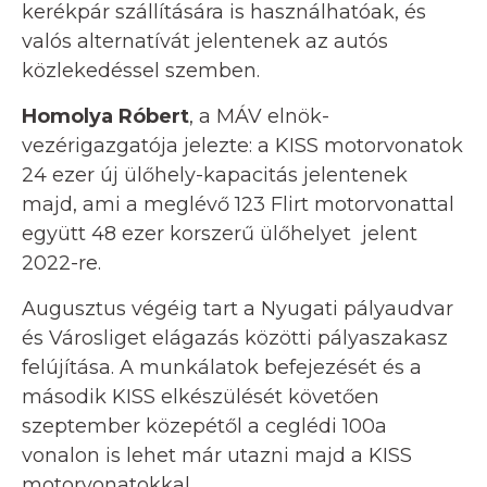
kerékpár szállítására is használhatóak, és
valós alternatívát jelentenek az autós
közlekedéssel szemben.
Homolya Róbert
, a MÁV elnök-
vezérigazgatója jelezte: a KISS motorvonatok
24 ezer új ülőhely-kapacitás jelentenek
majd, ami a meglévő 123 Flirt motorvonattal
együtt 48 ezer korszerű ülőhelyet jelent
2022-re.
Augusztus végéig tart a Nyugati pályaudvar
és Városliget elágazás közötti pályaszakasz
felújítása. A munkálatok befejezését és a
második KISS elkészülését követően
szeptember közepétől a ceglédi 100a
vonalon is lehet már utazni majd a KISS
motorvonatokkal.