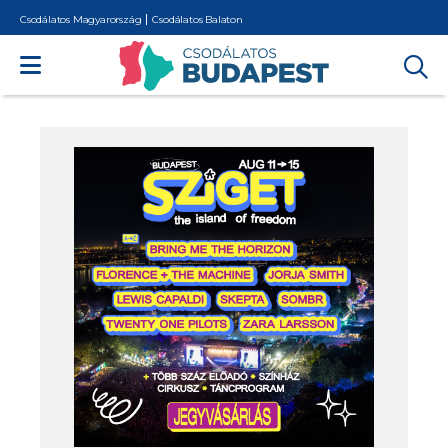
Csodálatos Magyarország
Csodálatos Balaton