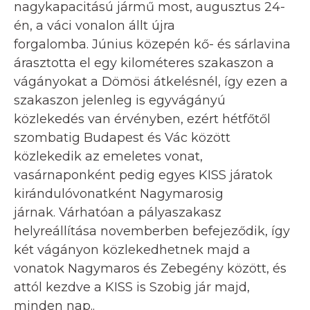
nagykapacitású jármű most, augusztus 24-
én, a váci vonalon állt újra
forgalomba. Június közepén kő- és sárlavina
árasztotta el egy kilométeres szakaszon a
vágányokat a Dömösi átkelésnél, így ezen a
szakaszon jelenleg is egyvágányú
közlekedés van érvényben, ezért hétfőtől
szombatig Budapest és Vác között
közlekedik az emeletes vonat,
vasárnaponként pedig egyes KISS járatok
kirándulóvonatként Nagymarosig
járnak. Várhatóan a pályaszakasz
helyreállítása novemberben befejeződik, így
két vágányon közlekedhetnek majd a
vonatok Nagymaros és Zebegény között, és
attól kezdve a KISS is Szobig jár majd,
minden nap..