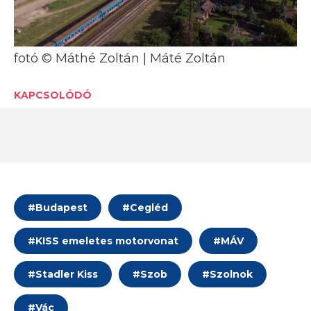
fotó © Máthé Zoltán | Máté Zoltán
KAPCSOLÓDÓ
#
Budapest
#
Cegléd
#
KISS emeletes motorvonat
#
MÁV
#
Stadler Kiss
#
Szob
#
Szolnok
#
Vác