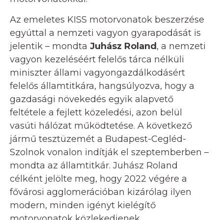
Az emeletes KISS motorvonatok beszerzése
egyúttal a nemzeti vagyon gyarapodását is
jelentik – mondta
Juhász Roland
, a nemzeti
vagyon kezeléséért felelős tárca nélküli
miniszter állami vagyongazdálkodásért
felelős államtitkára, hangsúlyozva, hogy a
gazdasági növekedés egyik alapvető
feltétele a fejlett közeledési, azon belül
vasúti hálózat működtetése. A következő
jármű tesztüzemét a Budapest-Cegléd-
Szolnok vonalon indítják el szeptemberben –
mondta az államtitkár. Juhász Roland
célként jelölte meg, hogy 2022 végére a
fővárosi agglomerációban kizárólag ilyen
modern, minden igényt kielégítő
motorvonatok közlekedjenek.