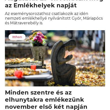
az Emlékhelyek napját
Az eseménysorozathoz csatlakozik az idén
nemzeti emlékhellyé nyilvánított Győr, Máriapócs
és Mátraverebély is.
Itthon
Minden szentre és az
elhunytakra emlékezünk
november első két napján