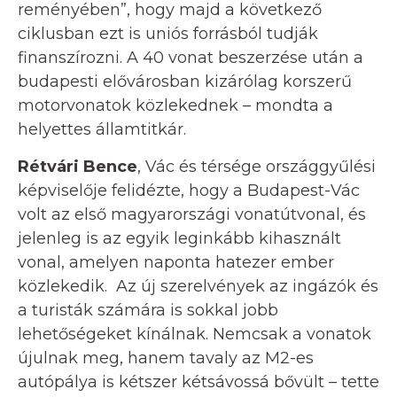
reményében”, hogy majd a következő
ciklusban ezt is uniós forrásból tudják
finanszírozni. A 40 vonat beszerzése után a
budapesti elővárosban kizárólag korszerű
motorvonatok közlekednek – mondta a
helyettes államtitkár.
Rétvári Bence
, Vác és térsége országgyűlési
képviselője felidézte, hogy a Budapest-Vác
volt az első magyarországi vonatútvonal, és
jelenleg is az egyik leginkább kihasznált
vonal, amelyen naponta hatezer ember
közlekedik. Az új szerelvények az ingázók és
a turisták számára is sokkal jobb
lehetőségeket kínálnak. Nemcsak a vonatok
újulnak meg, hanem tavaly az M2-es
autópálya is kétszer kétsávossá bővült – tette