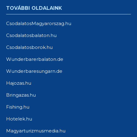
TOVÁBBI OLDALAINK
CsodalatosMagyarorszag.hu
Csodalatosbalaton.hu
Csodalatosborok.hu
Wunderbarerbalaton.de
Wunderbaresungarn.de
Hajozas.hu
Bringazas.hu
Fishing.hu
Hotelek.hu
Magyarturizmusmedia.hu