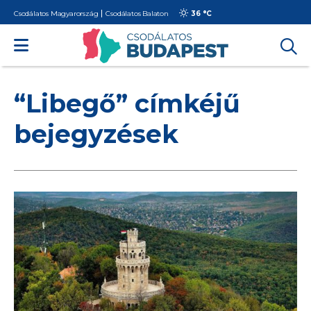
Csodálatos Magyarország
Csodálatos Balaton
36 °
C
“Libegő” címkéjű
bejegyzések