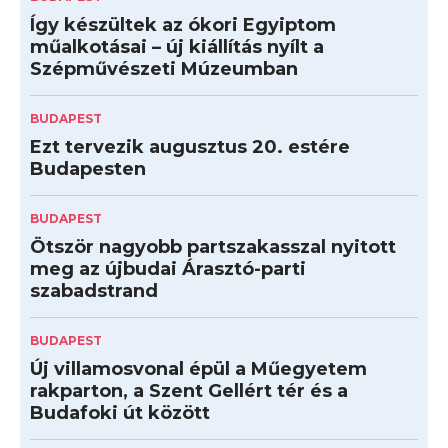
Így készültek az ókori Egyiptom
műalkotásai – új kiállítás nyílt a
Szépművészeti Múzeumban
BUDAPEST
Ezt tervezik augusztus 20. estére
Budapesten
BUDAPEST
Ötször nagyobb partszakasszal nyitott
meg az újbudai Árasztó-parti
szabadstrand
BUDAPEST
Új villamosvonal épül a Műegyetem
rakparton, a Szent Gellért tér és a
Budafoki út között