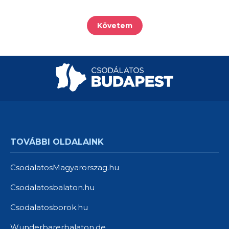
Követem
TOVÁBBI OLDALAINK
CsodalatosMagyarorszag.hu
Csodalatosbalaton.hu
Csodalatosborok.hu
Wunderbarerbalaton.de