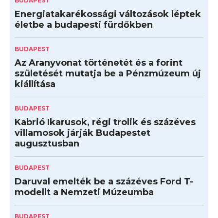
BUDAPEST
Energiatakarékossági változások léptek
életbe a budapesti fürdőkben
BUDAPEST
Az Aranyvonat történetét és a forint
születését mutatja be a Pénzmúzeum új
kiállítása
BUDAPEST
Kabrió Ikarusok, régi trolik és százéves
villamosok járják Budapestet
augusztusban
BUDAPEST
Daruval emelték be a százéves Ford T-
modellt a Nemzeti Múzeumba
BUDAPEST