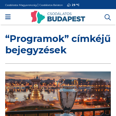
Csodálatos Magyarország
Csodálatos Balaton
29 °
C
“Programok” címkéjű
bejegyzések