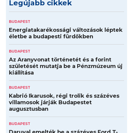
Legújabb cikkek
BUDAPEST
Energiatakarékossági változások léptek
életbe a budapesti fürdőkben
BUDAPEST
Az Aranyvonat történetét és a forint
születését mutatja be a Pénzmúzeum új
kiállítása
BUDAPEST
Kabrió Ikarusok, régi trolik és százéves
villamosok járják Budapestet
augusztusban
BUDAPEST
Daruval emelték be a százéves Ford T-