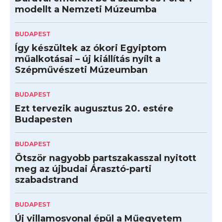
modellt a Nemzeti Múzeumba
BUDAPEST
Így készültek az ókori Egyiptom
műalkotásai – új kiállítás nyílt a
Szépművészeti Múzeumban
BUDAPEST
Ezt tervezik augusztus 20. estére
Budapesten
BUDAPEST
Ötször nagyobb partszakasszal nyitott
meg az újbudai Árasztó-parti
szabadstrand
BUDAPEST
Új villamosvonal épül a Műegyetem