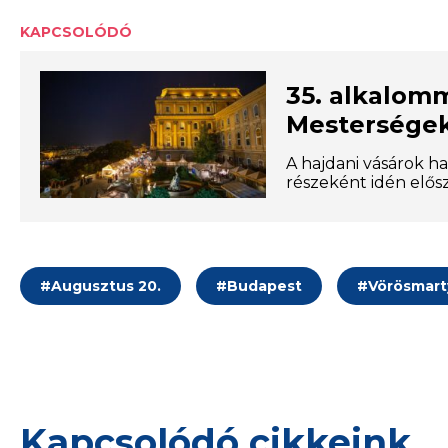
KAPCSOLÓDÓ
35. alkalom
Mesterségek
A hajdani vásárok ha
részeként idén elős
#
Augusztus 20.
#
Budapest
#
Vörösmart
Kapcsolódó cikkeink