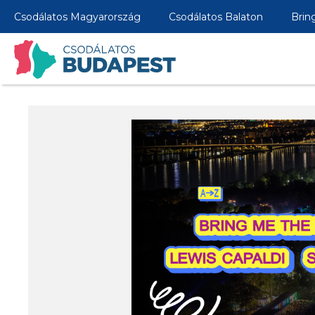
Csodálatos Magyarország
Csodálatos Balaton
Brin