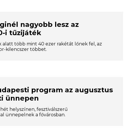
ginél nagyobb lesz az
-i tűzijáték
k alatt több mint 40 ezer rakétát lőnek fel, az
or-kilencszer többet.
udapesti program az augusztus
ti ünnepen
hét helyszínen, fesztiválszerű
al ünnepelnek a fővárosban.