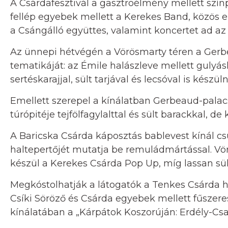
A Csárdafesztivál a gasztroélmény mellett szín
fellép egyebek mellett a Kerekes Band, közös e
a Csángálló együttes, valamint koncertet ad a
Az ünnepi hétvégén a Vörösmarty téren a Gerbe
tematikáját: az Émile halászleve mellett gulyásl
sertéskarajjal, sült tarjával és lecsóval is készül
Emellett szerepel a kínálatban Gerbeaud-palac
túrópitéje tejfölfagylalttal és sült barackkal, de
A Baricska Csárda káposztás bablevest kínál cs
haltepertőjét mutatja be remuládmártással. Vö
készül a Kerekes Csárda Pop Up, míg lassan sült
Megkóstolhatják a látogatók a Tenkes Csárda hí
Csíki Söröző és Csárda egyebek mellett fűszeres 
kínálatában a „Kárpátok Koszorúján: Erdély-Csa