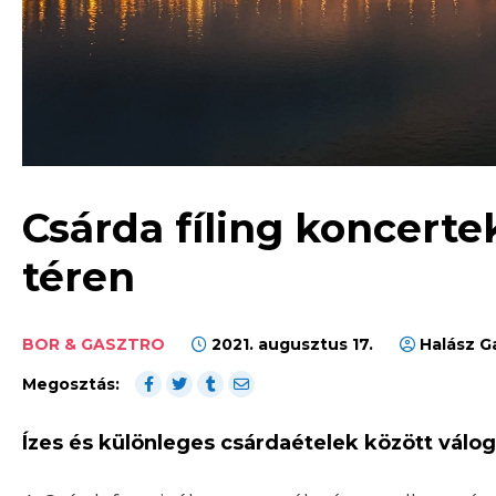
Csárda fíling koncert
téren
BOR & GASZTRO
2021. augusztus 17.
Halász G
Megosztás:
Ízes és különleges csárdaételek között válog