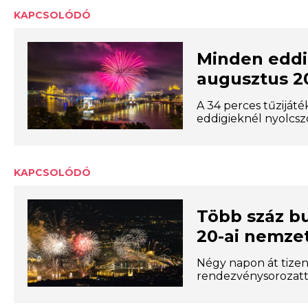
KAPCSOLÓDÓ
Minden eddi
augusztus 20
A 34 perces tűzijáté
eddigieknél nyolcsz
KAPCSOLÓDÓ
Több száz b
20-ai nemze
Négy napon át tizen
rendezvénysorozatt