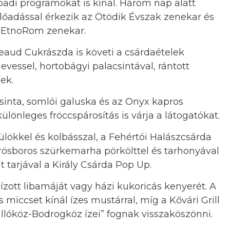
padi programokat is kínál. Három nap alatt
lőadással érkezik az Ötödik Évszak zenekar és
z EtnoRom zenekar.
aud Cukrászda is követi a csárdaételek
evessel, hortobágyi palacsintával, rántott
nek.
sinta, somlói galuska és az Onyx kapros
 különleges fröccspárosítás is várja a látogatókat.
ülökkel és kolbásszal, a Fehértói Halászcsárda
rösboros szürkemarha pörkölttel és tarhonyával
 tarjával a Király Csárda Pop Up.
zott libamáját vagy házi kukoricás kenyerét. A
miccset kínál ízes mustárral, míg a Kővári Grill
llóköz-Bodrogköz ízei” fognak visszaköszönni.