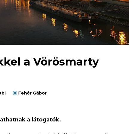
ekkel a Vörösmarty
abi
Fehér Gábor
athatnak a látogatók.