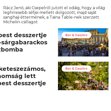
Rácz Jenő, aki Csepelről jutott el odáig, hogy a világ
leghíresebb séfjei mellett dolgozott, majd saját
sanghaji éttermének, a Taina Table-nek szerzett
Michelin-csillagot.
est desszertje
Bor & Gasztro
-sárgabarackos
ízbomba
keteszezámos,
Bor & Gasztro
inomság lett
est desszertje