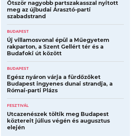
Ötször nagyobb partszakasszal nyitott
meg az újbudai Árasztó-parti
szabadstrand
BUDAPEST
Új villamosvonal épül a Műegyetem
rakparton, a Szent Gellért tér és a
Budafoki út között
BUDAPEST
Egész nyáron várja a fürdőzőket
Budapest ingyenes dunai strandja, a
Római-parti Plázs
FESZTIVÁL
Utcazenészek töltik meg Budapest
köztereit július végén és augusztus
elején