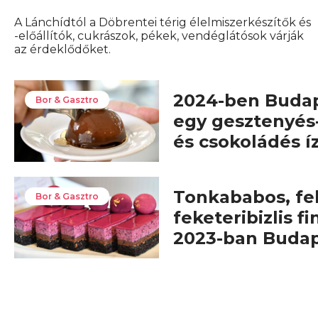
A Lánchídtól a Döbrentei térig élelmiszerkészítők és
-előállítók, cukrászok, pékek, vendéglátósok várják
az érdeklődőket.
2024-ben Budap
Bor & Gasztro
egy gesztenyés
és csokoládés 
Tonkababos, fe
Bor & Gasztro
feketeribizlis f
2023-ban Budap