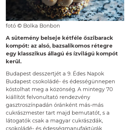
fotó © Bolka Bonbon
A sütemény belseje kétféle őszibarack
kompót: az alsó, bazsalikomos rétegre
egy klasszikus állagú és ízvilágú kompót
kerül.
Budapest desszertjét a 9. Édes Napok
Budapest csokoládé- és édességünnepen
kóstolhat meg a közönség. A mintegy 70
kiállítót felvonultató rendezvény
gasztroszínpadán óránként más-más
cukrászmester tart majd bemutatót, s a
látogatók csak a magyar cukrászdák,
csokoládé- és édességmanufaktúrák