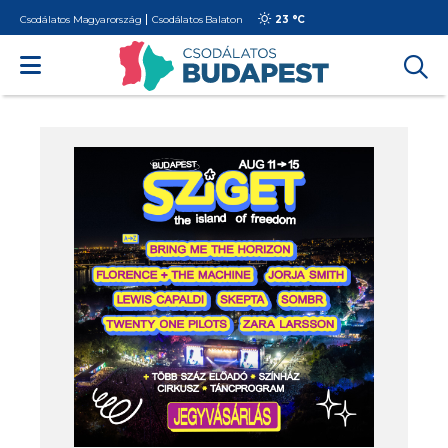
Csodálatos Magyarország
Csodálatos Balaton
23 °
C