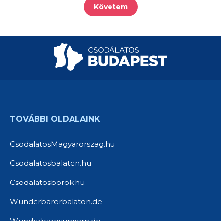
Követem
TOVÁBBI OLDALAINK
CsodalatosMagyarorszag.hu
Csodalatosbalaton.hu
Csodalatosborok.hu
Wunderbarerbalaton.de
Wunderbaresungarn.de