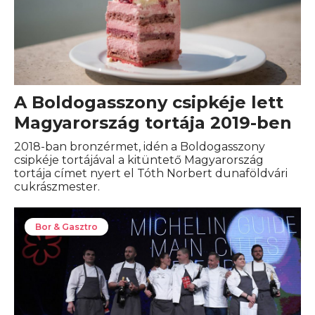
A Boldogasszony csipkéje lett
Magyarország tortája 2019-ben
2018-ban bronzérmet, idén a Boldogasszony
csipkéje tortájával a kitüntető Magyarország
tortája címet nyert el Tóth Norbert dunaföldvári
cukrászmester.
Bor & Gasztro