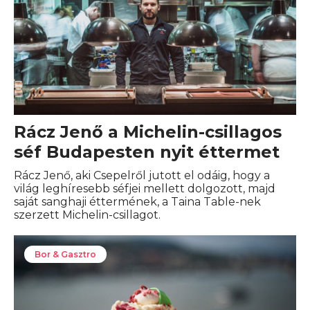
Rácz Jenő a Michelin-csillagos
séf Budapesten nyit éttermet
Rácz Jenő, aki Csepelről jutott el odáig, hogy a
világ leghíresebb séfjei mellett dolgozott, majd
saját sanghaji éttermének, a Taina Table-nek
szerzett Michelin-csillagot.
Bor & Gasztro