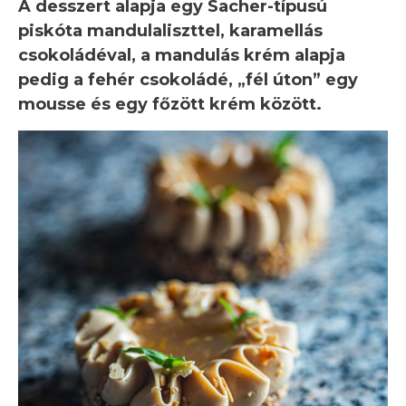
A desszert alapja egy Sacher-típusú
piskóta mandulaliszttel, karamellás
csokoládéval, a mandulás krém alapja
pedig a fehér csokoládé, „fél úton” egy
mousse és egy főzött krém között.