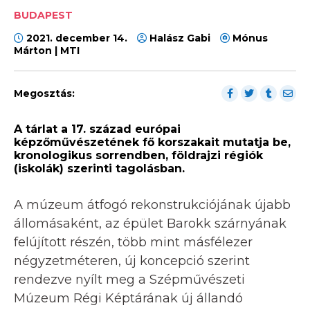
BUDAPEST
2021. december 14.
Halász Gabi
Mónus
Márton | MTI
Megosztás:
A tárlat a 17. század európai
képzőművészetének fő korszakait mutatja be,
kronologikus sorrendben, földrajzi régiók
(iskolák) szerinti tagolásban.
A múzeum átfogó rekonstrukciójának újabb
állomásaként, az épület Barokk szárnyának
felújított részén, több mint másfélezer
négyzetméteren, új koncepció szerint
rendezve nyílt meg a Szépművészeti
Múzeum Régi Képtárának új állandó