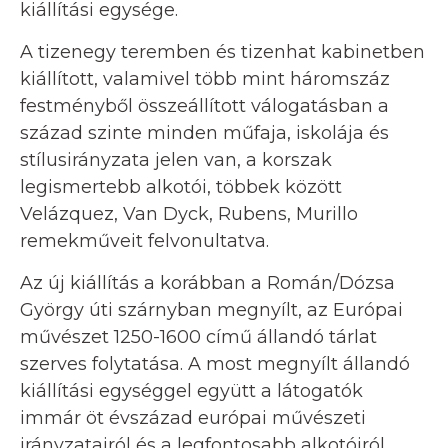
kiállítási egysége.
A tizenegy teremben és tizenhat kabinetben
kiállított, valamivel több mint háromszáz
festményből összeállított válogatásban a
század szinte minden műfaja, iskolája és
stílusirányzata jelen van, a korszak
legismertebb alkotói, többek között
Velázquez, Van Dyck, Rubens, Murillo
remekműveit felvonultatva.
Az új kiállítás a korábban a Román/Dózsa
György úti szárnyban megnyílt, az Európai
művészet 1250-1600 című állandó tárlat
szerves folytatása. A most megnyílt állandó
kiállítási egységgel együtt a látogatók
immár öt évszázad európai művészeti
irányzatairól és a legfontosabb alkotóiról