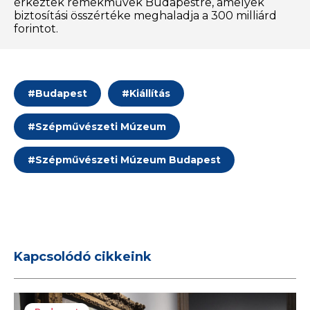
érkeztek remekművek Budapestre, amelyek
biztosítási összértéke meghaladja a 300 milliárd
forintot.
#
Budapest
#
Kiállítás
#
Szépművészeti Múzeum
#
Szépművészeti Múzeum Budapest
Kapcsolódó cikkeink