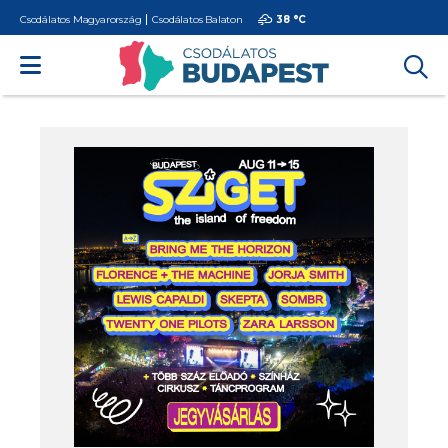
Csodálatos Magyarország
Csodálatos Balaton
38 °
C