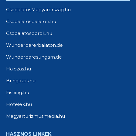
CsodalatosMagyarorszag.hu
Csodalatosbalaton.hu
Csodalatosborok.hu
Wunderbarerbalaton.de
Wunderbaresungarn.de
Hajozas.hu
Bringazas.hu
Fishing.hu
Hotelek.hu
Magyarturizmusmedia.hu
HASZNOS LINKEK