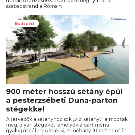
dunai fürdőzésnek. 2021-ben megnyílhat a
szabadstrand a Rómain.
Budapest
900 méter hosszú sétány épül
a pesterzsébeti Duna-parton
stégekkel
A tervezők a sétányhoz sok „vízi sétányt” álmodtak
meg, olyan stégeket, amelyek a part menti
gyalogútból indulnak ki, és néhány 10 méter után