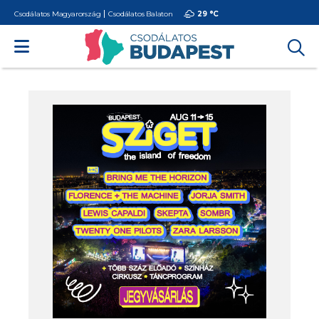
Csodálatos Magyarország
Csodálatos Balaton
29 °
C