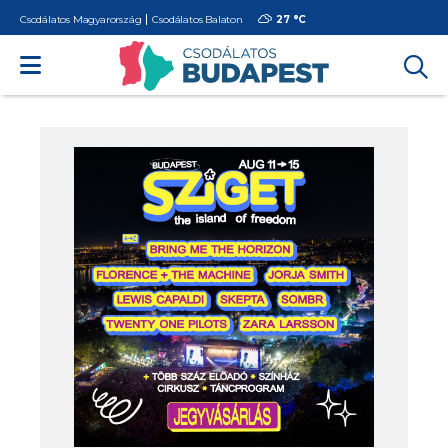
Csodálatos Magyarország
Csodálatos Balaton
27 °
C