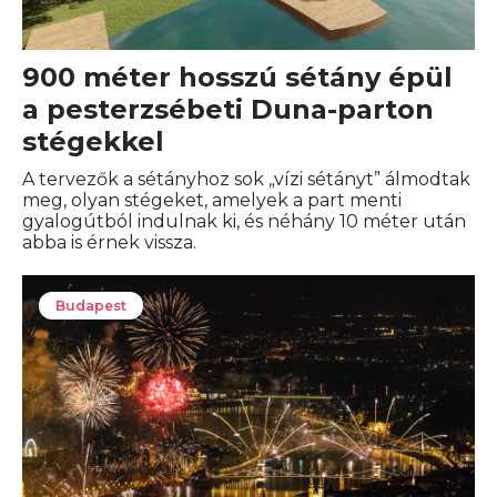
900 méter hosszú sétány épül
a pesterzsébeti Duna-parton
stégekkel
A tervezők a sétányhoz sok „vízi sétányt” álmodtak
meg, olyan stégeket, amelyek a part menti
gyalogútból indulnak ki, és néhány 10 méter után
abba is érnek vissza.
Budapest