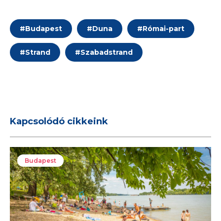
#
Budapest
#
Duna
#
Római-part
#
Strand
#
Szabadstrand
Kapcsolódó cikkeink
Budapest