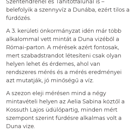
Szentendrénél és Tahitótfalunál is –
belefolyik a szennyvíz a Dunába, ezért tilos a
fürdőzés.
A 3. kerületi önkormányzat idén már több
alkalommal vett mintát a Duna vizéből a
Római-parton. A mérések azért fontosak,
mert szabadstrandot létesíteni csak olyan
helyen lehet és érdemes, ahol van
rendszeres mérés és a mérés eredményei
azt mutatják, jó minőségű a víz.
A szezon eleji mérésen mind a négy
mintavételi helyen az Aelia Sabina köztől a
Kossuth Lajos üdülőpartig, minden mért
szempont szerint fürdésre alkalmas volt a
Duna vize.