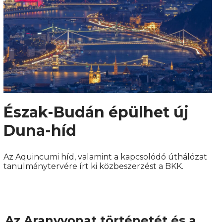
Észak-Budán épülhet új
Duna-híd
Az Aquincumi híd, valamint a kapcsolódó úthálózat
tanulmánytervére írt ki közbeszerzést a BKK.
Az Aranyvonat történetét és a