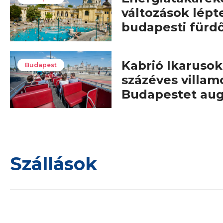
változások lépt
budapesti fürd
Kabrió Ikarusok,
Budapest
százéves villam
Budapestet au
Szállások