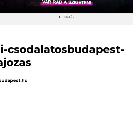
HIRDETÉS
i-csodalatosbudapest-
jozas
budapest.hu