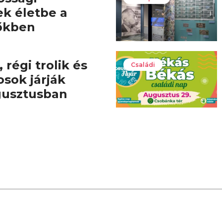
ek életbe a
őkben
 régi trolik és
Családi
osok járják
gusztusban