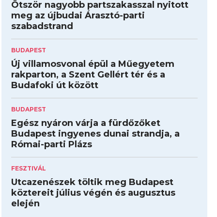
Ötször nagyobb partszakasszal nyitott
meg az újbudai Árasztó-parti
szabadstrand
BUDAPEST
Új villamosvonal épül a Műegyetem
rakparton, a Szent Gellért tér és a
Budafoki út között
BUDAPEST
Egész nyáron várja a fürdőzőket
Budapest ingyenes dunai strandja, a
Római-parti Plázs
FESZTIVÁL
Utcazenészek töltik meg Budapest
köztereit július végén és augusztus
elején