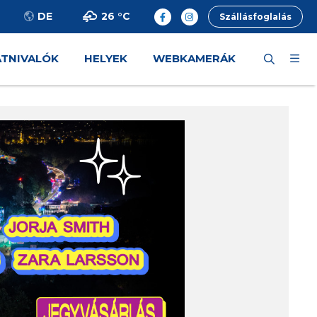
26 °
C
DE
Szállásfoglalás
ÁTNIVALÓK
HELYEK
WEBKAMERÁK