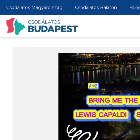
Csodálatos Magyarország
Csodálatos Balaton
Brin