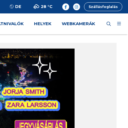
28 °
C
DE
Szállásfoglalás
ÁTNIVALÓK
HELYEK
WEBKAMERÁK