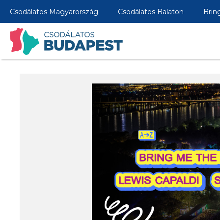
Csodálatos Magyarország
Csodálatos Balaton
Brin