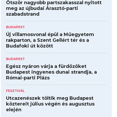
Ötször nagyobb partszakasszal nyitott
meg az újbudai Árasztó-parti
szabadstrand
BUDAPEST
Új villamosvonal épül a Műegyetem
rakparton, a Szent Gellért tér és a
Budafoki út között
BUDAPEST
Egész nyáron várja a fürdőzőket
Budapest ingyenes dunai strandja, a
Római-parti Plázs
FESZTIVÁL
Utcazenészek töltik meg Budapest
köztereit július végén és augusztus
elején