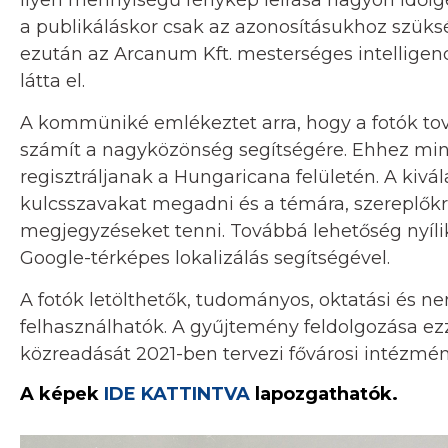
Ilyen mennyiségű fénykép leírása nagyon időigén
a publikáláskor csak az azonosításukhoz szüksé
ezután az Arcanum Kft. mesterséges intelligen
látta el.
A kommüniké emlékeztet arra, hogy a fotók tov
számít a nagyközönség segítségére. Ehhez min
regisztráljanak a Hungaricana felületén. A kivá
kulcsszavakat megadni és a témára, szereplőkr
megjegyzéseket tenni. Továbbá lehetőség nyílik
Google-térképes lokalizálás segítségével.
A fotók letölthetők, tudományos, oktatási és 
felhasználhatók. A gyűjtemény feldolgozása ez
közreadását 2021-ben tervezi fővárosi intézmén
A képek
IDE KATTINTVA
lapozgathatók.