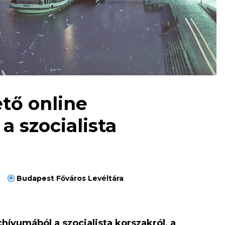
tő online
a szocialista
Budapest Főváros Levéltára
chívumából a szocialista korszakról, a