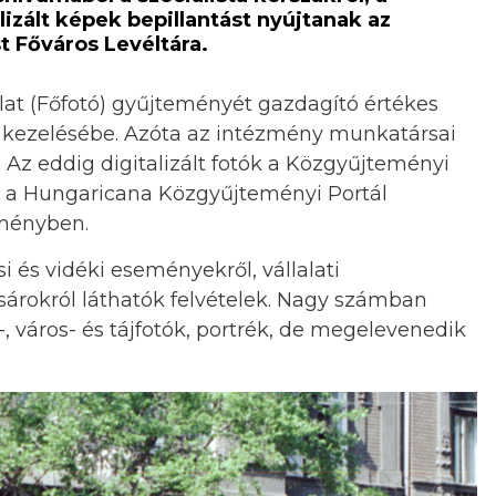
lizált képek bepillantást nyújtanak az
 Főváros Levéltára.
alat (Főfotó) gyűjteményét gazdagító értékes
ár kezelésébe. Azóta az intézmény munkatársai
 Az eddig digitalizált fotók a Közgyűjteményi
 ki a Hungaricana Közgyűjteményi Portál
eményben.
si és vidéki eseményekről, vállalati
árokról láthatók felvételek. Nagy számban
-, város- és tájfotók, portrék, de megelevenedik