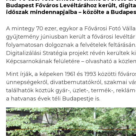
Budapest Főváros Levéltárához került, digita
időszak mindennapjaiba – közölte a Budapest
A mintegy 70 ezer, egykor a Fővárosi Fotó Váll
gyűjtemény júniusban került a fővárosi levélt
folyamatosan dolgoznak a felvételek feltárásán.
Digitalizálási Stratégia projekt révén kerültek
Képcsarnokának felületére – olvasható a közl
Mint írják, a képeken 1961 és 1993 közötti főváro
ünnepségekről, divatbemutatókról, szakmai vás
találhatók köztük gyár-, üzlet-, termék-, reklám
a hatvanas évek téli Budapestje is.