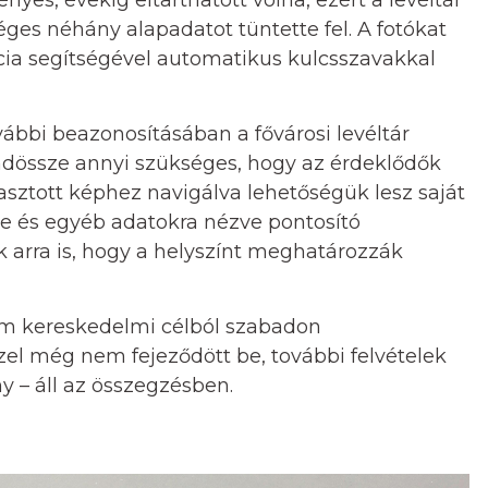
yes, évekig eltarthatott volna, ezért a levéltár
ges néhány alapadatot tüntette fel. A fotókat
cia segítségével automatikus kulcsszavakkal
ábbi beazonosításában a fővárosi levéltár
dössze annyi szükséges, hogy az érdeklődők
lasztott képhez navigálva lehetőségük lesz saját
e és egyéb adatokra nézve pontosító
 arra is, hogy a helyszínt meghatározzák
nem kereskedelmi célból szabadon
zel még nem fejeződött be, további felvételek
y – áll az összegzésben.