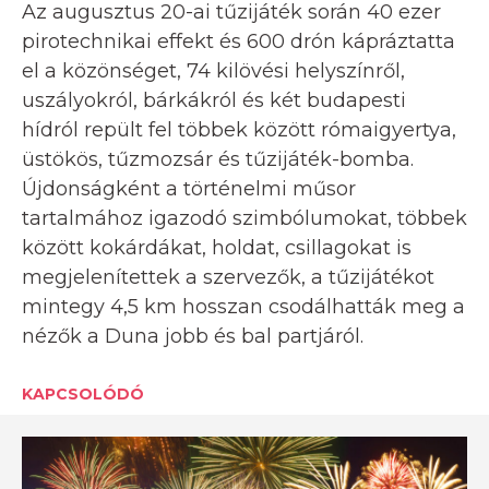
Az augusztus 20-ai tűzijáték során 40 ezer
pirotechnikai effekt és 600 drón kápráztatta
el a közönséget, 74 kilövési helyszínről,
uszályokról, bárkákról és két budapesti
hídról repült fel többek között rómaigyertya,
üstökös, tűzmozsár és tűzijáték-bomba.
Újdonságként a történelmi műsor
tartalmához igazodó szimbólumokat, többek
között kokárdákat, holdat, csillagokat is
megjelenítettek a szervezők, a tűzijátékot
mintegy 4,5 km hosszan csodálhatták meg a
nézők a Duna jobb és bal partjáról.
KAPCSOLÓDÓ