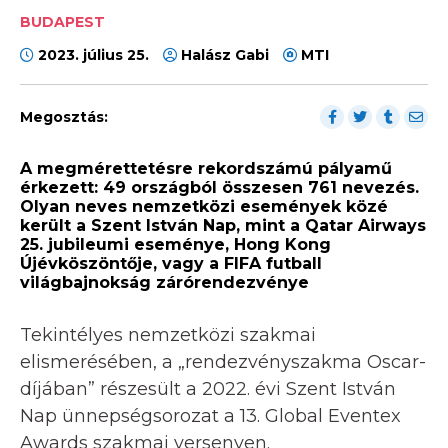
BUDAPEST
2023. július 25.
Halász Gabi
MTI
Megosztás:
A megmérettetésre rekordszámú pályamű
érkezett: 49 országból összesen 761 nevezés.
Olyan neves nemzetközi események közé
került a Szent István Nap, mint a Qatar Airways
25. jubileumi eseménye, Hong Kong
Újévköszöntője, vagy a FIFA futball
világbajnokság zárórendezvénye
Tekintélyes nemzetközi szakmai
elismerésében, a „rendezvényszakma Oscar-
díjában” részesült a 2022. évi Szent István
Nap ünnepségsorozat a 13. Global Eventex
Awards szakmai versenyen.