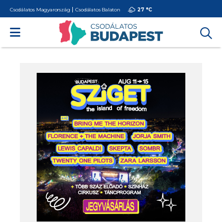
Csodálatos Magyarország
Csodálatos Balaton
27 °
C