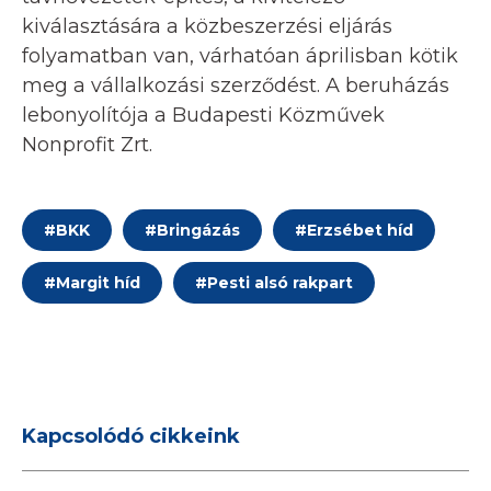
kiválasztására a közbeszerzési eljárás
folyamatban van, várhatóan áprilisban kötik
meg a vállalkozási szerződést. A beruházás
lebonyolítója a Budapesti Közművek
Nonprofit Zrt.
#
BKK
#
Bringázás
#
Erzsébet híd
#
Margit híd
#
Pesti alsó rakpart
Kapcsolódó cikkeink