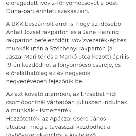
elöregedett ivóvíz-főnyomócsövét a pesti
Duna-part érintett szakaszain.
A BKK beszámolt arról is, hogy az idősebb
Antall József rakparton és a Jane Haining
rakparton befejeződött ivóvízvezeték-építési
munkák után a Széchenyi rakparton (a
Jászai Mari tér és a Markó utca között) április
19-én kezdődhet a főnyomócső cseréje, és
előreláthatólag ez év negyedik
negyedévében fejeződik be.
Az azt követő ütemben, az Erzsébet hídi
csomópontnál várhatóan júliusban indulnak
a munkák – ismertették.
Hozzátették: az Apáczai Csere János
utcában még a tavasszal kezdődhet a
távhővezeték-építés, a kivitelező