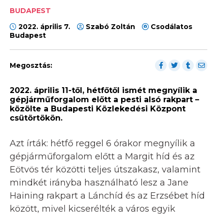
BUDAPEST
2022. április 7.
Szabó Zoltán
Csodálatos
Budapest
Megosztás:
2022. április 11-től, hétfőtől ismét megnyílik a
gépjárműforgalom előtt a pesti alsó rakpart –
közölte a Budapesti Közlekedési Központ
csütörtökön.
Azt írták: hétfő reggel 6 órakor megnyílik a
gépjárműforgalom előtt a Margit híd és az
Eötvös tér közötti teljes útszakasz, valamint
mindkét irányba használható lesz a Jane
Haining rakpart a Lánchíd és az Erzsébet híd
között, mivel kicserélték a város egyik