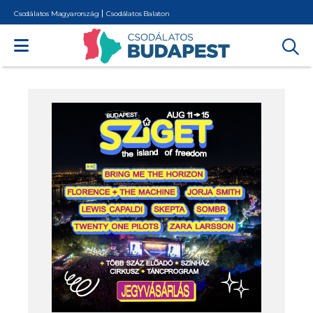
Csodálatos Magyarország
Csodálatos Balaton