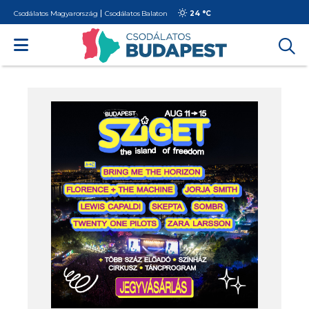
Csodálatos Magyarország
Csodálatos Balaton
24 °
C