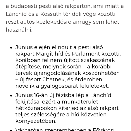
a budapesti pesti alsó rakparton, ami miatt a
Lánchíd és a Kossuth tér déli vége közötti
részt autós közlekedésre amúgy sem lehet
használni.
Június elején elindult a pesti alsó
rakpart Margit híd és Parlament közötti,
korábban fel nem újított szakaszának
átépítése, melynek során – a korábbi
tervek újrangodolásának köszönhetően
– új fasort ültetnek, és érdemben
növelik a gyalogosbarát felületeket.
Június 16-án új fázisba lép a Lánchíd
felújítása, ezért a munkaterület
hétköznapokon kiterjed az alsó rakpart
teljes szélességére a híd közvetlen
környezetében.
Várhatóan szeptemberben a Fővárosi