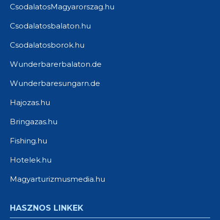
CsodalatosMagyarorszag.hu
Csodalatosbalaton.hu
Csodalatosborok.hu
Wunderbarerbalaton.de
Wunderbaresungarn.de
Hajozas.hu
Bringazas.hu
Fishing.hu
Hotelek.hu
Magyarturizmusmedia.hu
HASZNOS LINKEK