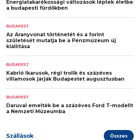
Energiatakarékossági változások léptek életbe
a budapesti fürdőkben
BUDAPEST
Az Aranyvonat történetét és a forint
születését mutatja be a Pénzmúzeum új
kiállítása
BUDAPEST
Kabrió Ikarusok, régi trolik és százéves
villamosok járják Budapestet augusztusban
BUDAPEST
Daruval emelték be a százéves Ford T-modellt
a Nemzeti Múzeumba
Szállások
Összes