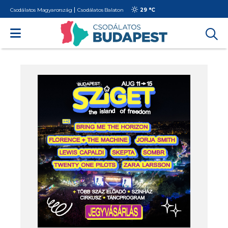
Csodálatos Magyarország
Csodálatos Balaton
29 °
C