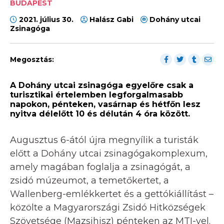
BUDAPEST
2021. július 30.
Halász Gabi
Dohány utcai
Zsinagóga
Megosztás:
A Dohány utcai zsinagóga egyelőre csak a
turisztikai értelemben legforgalmasabb
napokon, pénteken, vasárnap és hétfőn lesz
nyitva délelőtt 10 és délután 4 óra között.
Augusztus 6-ától újra megnyílik a turisták
előtt a Dohány utcai zsinagógakomplexum,
amely magában foglalja a zsinagógát, a
zsidó múzeumot, a temetőkertet, a
Wallenberg-emlékkertet és a gettókiállítást –
közölte a Magyarországi Zsidó Hitközségek
Szövetsége (Mazsihisz) pénteken az MTI-vel.