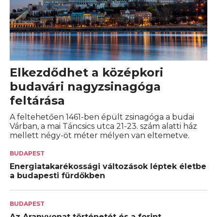
Elkezdődhet a középkori
budavári nagyzsinagóga
feltárása
A feltehetően 1461-ben épült zsinagóga a budai
Várban, a mai Táncsics utca 21-23. szám alatti ház
mellett négy-öt méter mélyen van eltemetve.
BUDAPEST
Energiatakarékossági változások léptek életbe
a budapesti fürdőkben
BUDAPEST
Az Aranyvonat történetét és a forint