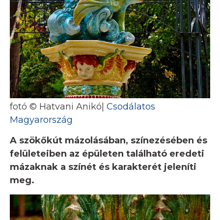
fotó © Hatvani Anikó|
Csodálatos
Magyarország
A szökőkút mázolásában, színezésében és
felületeiben az épületen található eredeti
mázaknak a színét és karakterét jeleníti
meg.