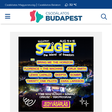
Csodálatos Magyarország
Csodálatos Balaton
32 °
C