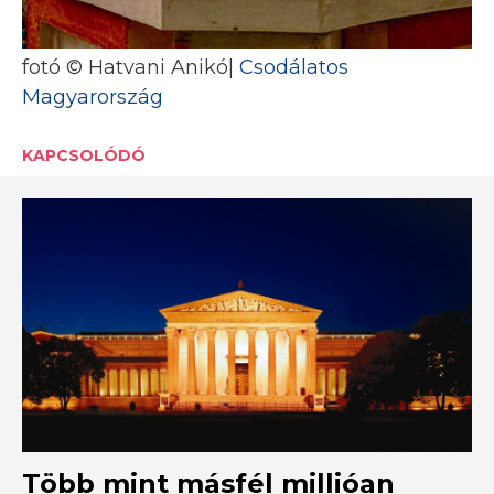
fotó © Hatvani Anikó|
Csodálatos
Magyarország
KAPCSOLÓDÓ
Több mint másfél millióan