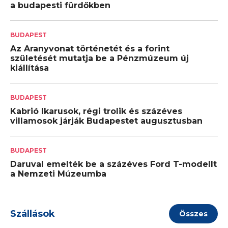
a budapesti fürdőkben
BUDAPEST
Az Aranyvonat történetét és a forint
születését mutatja be a Pénzmúzeum új
kiállítása
BUDAPEST
Kabrió Ikarusok, régi trolik és százéves
villamosok járják Budapestet augusztusban
BUDAPEST
Daruval emelték be a százéves Ford T-modellt
a Nemzeti Múzeumba
Szállások
Összes