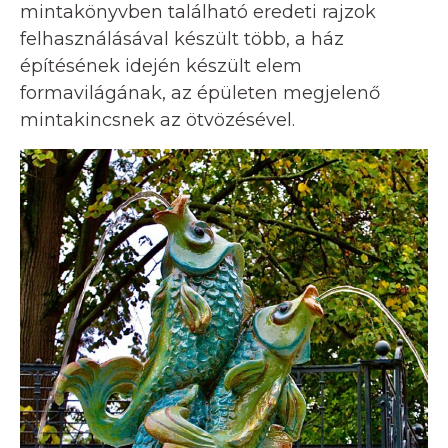
mintakönyvben található eredeti rajzok
felhasználásával készült több, a ház
építésének idején készült elem
formavilágának, az épületen megjelenő
mintakincsnek az ötvözésével.