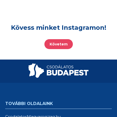
Kövess minket Instagramon!
Követem
TOVÁBBI OLDALAINK
CsodalatosMagyarorszag.hu