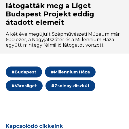
látogatták meg a Liget
Budapest Projekt eddig
átadott elemeit
A két éve megújult Szépművészeti Múzeum már
600 ezer, a Nagyjátszótér és a Millennium Háza
együtt mintegy félmillió látogatót vonzott.
#
Budapest
#
Millennium Háza
#
Városliget
#
Zsolnay-díszkút
Kapcsolódó cikkeink