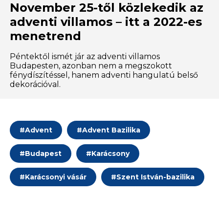
November 25-től közlekedik az
adventi villamos – itt a 2022-es
menetrend
Péntektől ismét jár az adventi villamos
Budapesten, azonban nem a megszokott
fénydíszítéssel, hanem adventi hangulatú belső
dekorációval.
#
Advent
#
Advent Bazilika
#
Budapest
#
Karácsony
#
Karácsonyi vásár
#
Szent István-bazilika