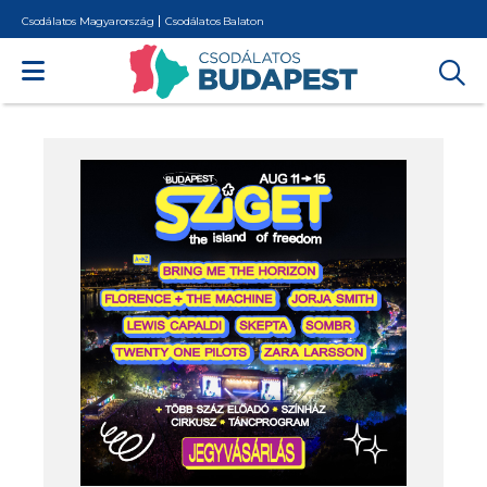
Csodálatos Magyarország
Csodálatos Balaton