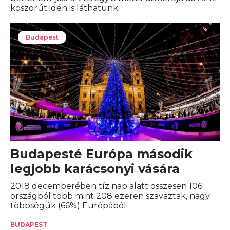
koszorút idén is láthatunk.
Budapest
Budapesté Európa második
legjobb karácsonyi vására
2018 decemberében tíz nap alatt összesen 106
országból több mint 208 ezeren szavaztak, nagy
többségük (66%) Európából.
BUDAPEST