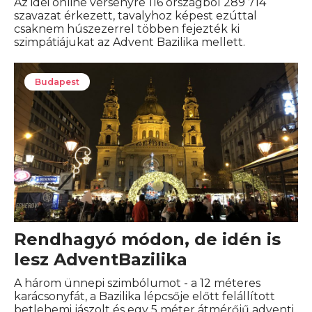
Az idei online versenyre 116 országból 289 714
szavazat érkezett, tavalyhoz képest ezúttal
csaknem húszezerrel többen fejezték ki
szimpátiájukat az Advent Bazilika mellett.
Budapest
Rendhagyó módon, de idén is
lesz AdventBazilika
A három ünnepi szimbólumot - a 12 méteres
karácsonyfát, a Bazilika lépcsője előtt felállított
betlehemi jászolt és egy 5 méter átmérőjű adventi