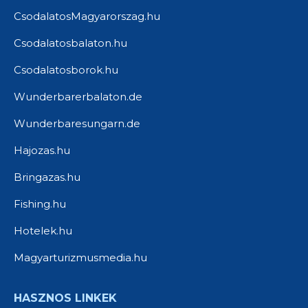
CsodalatosMagyarorszag.hu
Csodalatosbalaton.hu
Csodalatosborok.hu
Wunderbarerbalaton.de
Wunderbaresungarn.de
Hajozas.hu
Bringazas.hu
Fishing.hu
Hotelek.hu
Magyarturizmusmedia.hu
HASZNOS LINKEK