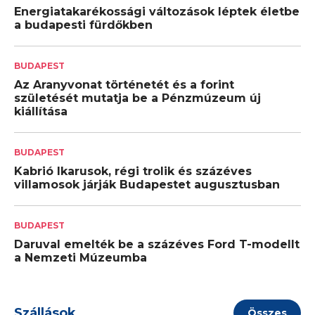
Energiatakarékossági változások léptek életbe
a budapesti fürdőkben
BUDAPEST
Az Aranyvonat történetét és a forint
születését mutatja be a Pénzmúzeum új
kiállítása
BUDAPEST
Kabrió Ikarusok, régi trolik és százéves
villamosok járják Budapestet augusztusban
BUDAPEST
Daruval emelték be a százéves Ford T-modellt
a Nemzeti Múzeumba
Szállások
Összes