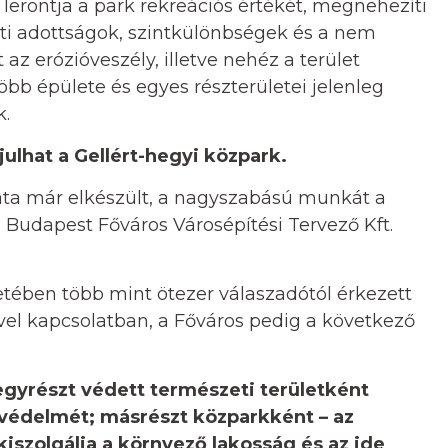
lerontja a park rekreációs értékét, megnehezíti
ati adottságok, szintkülönbségek és a nem
az erózióveszély, illetve nehéz a terület
bb épülete és egyes részterületei jelenleg
k.
ulhat a Gellért-hegyi közpark.
ozata már elkészült, a nagyszabású munkát a
 Budapest Főváros Városépítési Tervező Kft.
ében több mint ötezer válaszadótól érkezett
sével kapcsolatban, a Főváros pedig a következő
 egyrészt védett természeti területként
ek védelmét; másrészt közparkként – az
kiszolgálja a környező lakosság és az ide