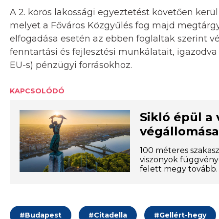
A 2. körös lakossági egyeztetést követően kerül 
melyet a Főváros Közgyűlés fog majd megtárg
elfogadása esetén az ebben foglaltak szerint v
fenntartási és fejlesztési munkálatait, igazodva
EU-s) pénzügyi forrásokhoz.
KAPCSOLÓDÓ
Sikló épül a
végállomása 
100 méteres szakasz
viszonyok függvényé
felett megy tovább.
#
Budapest
#
Citadella
#
Gellért-hegy