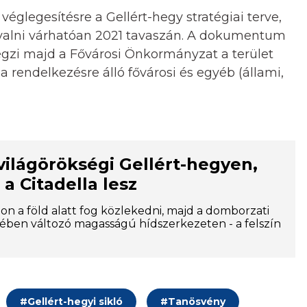
véglegesítésre a Gellért-hegy stratégiai terve,
yalni várhatóan 2021 tavaszán. A dokumentum
égzi majd a Fővárosi Önkormányzat a terület
 a rendelkezésre álló fővárosi és egyéb (állami,
 világörökségi Gellért-hegyen,
a Citadella lesz
on a föld alatt fog közlekedni, majd a domborzati
ben változó magasságú hídszerkezeten - a felszín
#
Gellért-hegyi sikló
#
Tanösvény