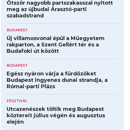
Ötször nagyobb partszakasszal nyitott
meg az újbudai Árasztó-parti
szabadstrand
BUDAPEST
Új villamosvonal épül a Műegyetem
rakparton, a Szent Gellért tér és a
Budafoki út között
BUDAPEST
Egész nyáron várja a fürdőzőket
Budapest ingyenes dunai strandja, a
Római-parti Plázs
FESZTIVÁL
Utcazenészek töltik meg Budapest
köztereit július végén és augusztus
elején