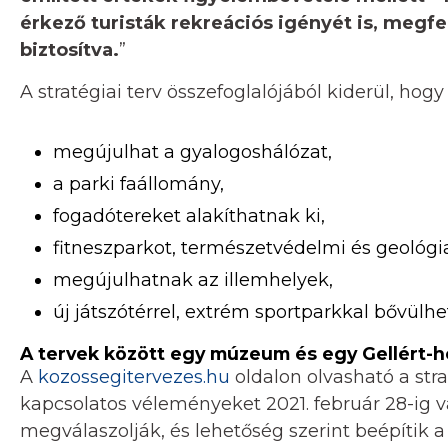
érkező turisták rekreációs igényét is, megfe
biztosítva.
”
A stratégiai terv összefoglalójából kiderül, hogy
megújulhat a gyalogoshálózat,
a parki faállomány,
fogadótereket alakíthatnak ki,
fitneszparkot, természetvédelmi és geológi
megújulhatnak az illemhelyek,
új játszótérrel, extrém sportparkkal bővülhe
A tervek között egy múzeum és egy Gellért-heg
A
kozossegitervezes.hu
oldalon olvasható a str
kapcsolatos véleményeket 2021. február 28-ig v
megválaszolják, és lehetőség szerint beépítik