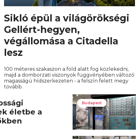
Sikló épül a világörökségi
Gellért-hegyen,
végállomása a Citadella
lesz
100 méteres szakaszon a föld alatt fog közlekedni,
majd a domborzati viszonyok függvényében változó
magasságú hídszerkezeten - a felszín felett megy
tovább.
ossági
Budapest
ek életbe a
őkben