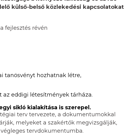
lelő külső-belső közlekedési kapcsolatokat
 a fejlesztés révén
ai tanösvényt hozhatnak létre,
t az eddigi létesítmények tárháza.
yi sikló kialakítása is szerepel.
atégiai terv tervezete, a dokumentumokkal
árják, melyeket a szakértők megvizsgálják,
 a végleges tervdokumentumba.