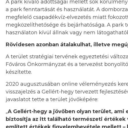
A park kiváló adottságai mellett sok körülmény 
a park fenntartását és használatát. A domborz
megfelelő csapadékvíz‐elvezetés miatt fokozott 
megközelíthetősége és bejárhatósága. A park tö
használaton kívül állnak vagy nem látogatható
Rövidesen azonban átalakulhat, illetve megúj
A terület stratégiai tervének egyeztetési vált
Főváros Önkormányzat és a tervezést bonyolító
készítette.
2020 augusztusában online véleményezés keret
visszajelzés a Gellért-hegy tervezett fejleszté
javaslatot tette a terület jövőképére:
„
A Gellért-hegy a jövőben olyan terület, ami
biztosítja az itt található természeti érték
említett értékek figyelembevétele mellett – 