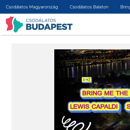
Csodálatos Magyarország
Csodálatos Balaton
Brin