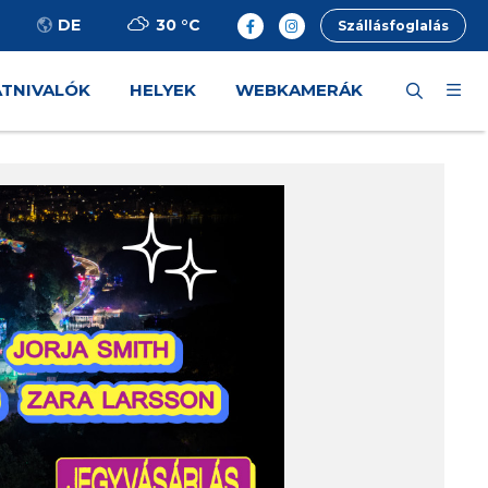
30 °
C
DE
Szállásfoglalás
ÁTNIVALÓK
HELYEK
WEBKAMERÁK