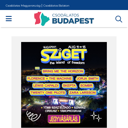
Csodálatos Magyarország
Csodálatos Balaton