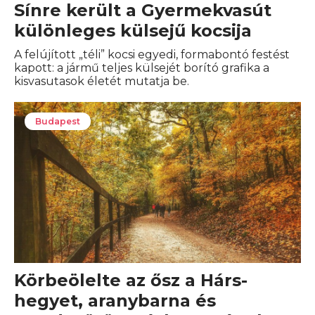
Sínre került a Gyermekvasút
különleges külsejű kocsija
A felújított „téli” kocsi egyedi, formabontó festést
kapott: a jármű teljes külsejét borító grafika a
kisvasutasok életét mutatja be.
Budapest
Körbeölelte az ősz a Hárs-
hegyet, aranybarna és