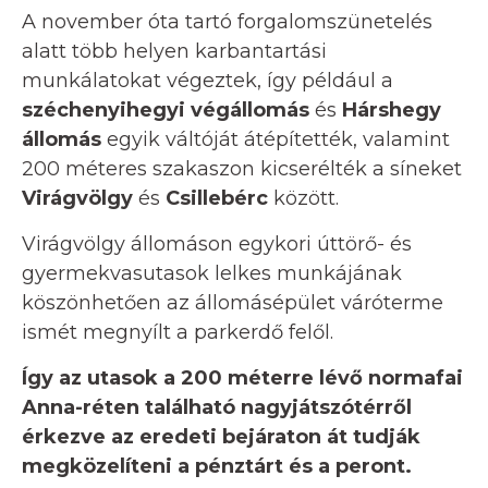
A november óta tartó forgalomszünetelés
alatt több helyen karbantartási
munkálatokat végeztek, így például a
széchenyihegyi végállomás
és
Hárshegy
állomás
egyik váltóját átépítették, valamint
200 méteres szakaszon kicserélték a síneket
Virágvölgy
és
Csillebérc
között.
Virágvölgy állomáson egykori úttörő- és
gyermekvasutasok lelkes munkájának
köszönhetően az állomásépület váróterme
ismét megnyílt a parkerdő felől.
Így az utasok a 200 méterre lévő normafai
Anna-réten található nagyjátszótérről
érkezve az eredeti bejáraton át tudják
megközelíteni a pénztárt és a peront.