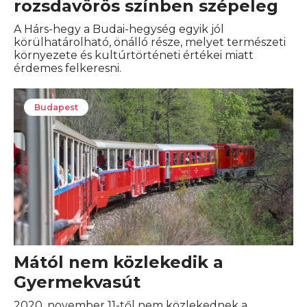
rozsdavörös színben szépeleg
A Hárs-hegy a Budai-hegység egyik jól
körülhatárolható, önálló része, melyet természeti
környezete és kultúrtörténeti értékei miatt
érdemes felkeresni.
Budapest
Mától nem közlekedik a
Gyermekvasút
2020. november 11-től nem közlekednek a