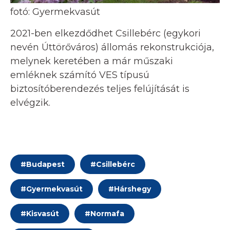
fotó: Gyermekvasút
2021-ben elkezdődhet Csillebérc (egykori
nevén Úttörőváros) állomás rekonstrukciója,
melynek keretében a már műszaki
emléknek számító VES típusú
biztosítóberendezés teljes felújítását is
elvégzik.
#
Budapest
#
Csillebérc
#
Gyermekvasút
#
Hárshegy
#
Kisvasút
#
Normafa