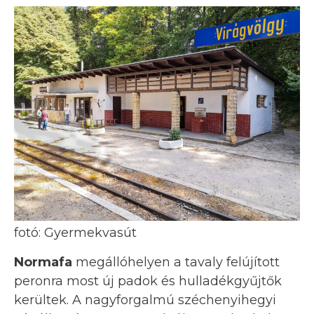
fotó: Gyermekvasút
Normafa
megállóhelyen a tavaly felújított
peronra most új padok és hulladékgyűjtők
kerültek. A nagyforgalmú széchenyihegyi