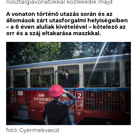
nosztalgiavonatokkal közlekedik majd.
A vonaton történő utazás során és az
állomások zárt utasforgalmi helyiségeiben
– a 6 éven aluliak kivételével – kötelező az
orr és a száj eltakarása maszkkal.
fotó: Gyermekvasút