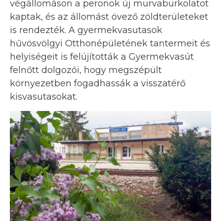
végállomáson a peronok új murvaburkolatot
kaptak, és az állomást övező zöldterületeket
is rendezték. A gyermekvasutasok
hűvösvölgyi Otthonépületének tantermeit és
helyiségeit is felújították a Gyermekvasút
felnőtt dolgozói, hogy megszépült
környezetben fogadhassák a visszatérő
kisvasutasokat.