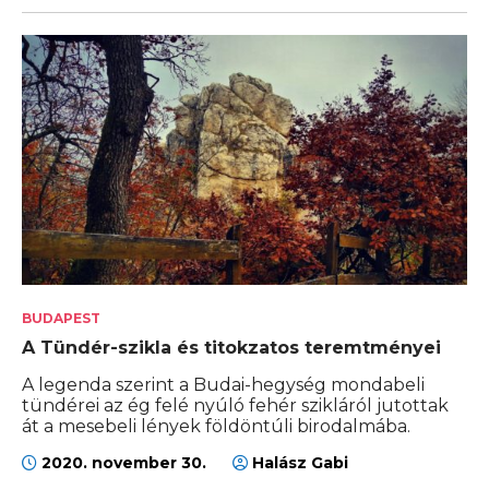
BUDAPEST
A Tündér-szikla és titokzatos teremtményei
A legenda szerint a Budai-hegység mondabeli
tündérei az ég felé nyúló fehér szikláról jutottak
át a mesebeli lények földöntúli birodalmába.
2020. november 30.
Halász Gabi