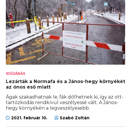
IDŐJÁRÁS
Lezárták a Normafa és a János-hegy környékét
az ónos eső miatt
Ágak szakadhatnak le, fák dőlhetnek ki, így az ott-
tartózkodás rendkívül veszélyessé vált. A János-
hegy környékén a legveszélyesebb.
2021. február 10.
Szabó Zoltán