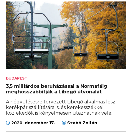
BUDAPEST
3,5 milliárdos beruházással a Normafáig
meghosszabbítják a Libegő útvonalát
A négyülésesre tervezett Libegő alkalmas lesz
kerékpár szállítására is, és kerekesszékkel
közlekedők is kényelmesen utazhatnak vele.
2020. december 17.
Szabó Zoltán