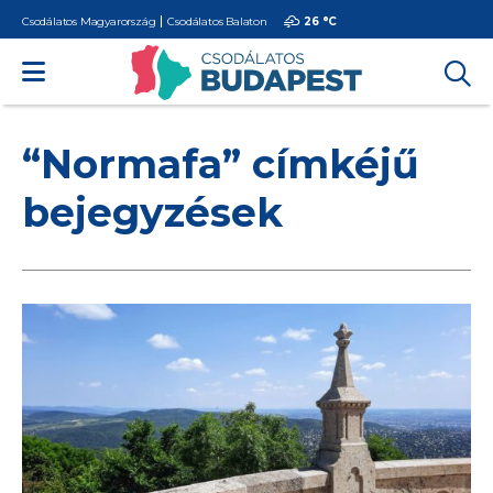
Csodálatos Magyarország
Csodálatos Balaton
26 °
C
“Normafa” címkéjű
bejegyzések