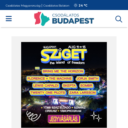
Csodálatos Magyarország
Csodálatos Balaton
24 °
C