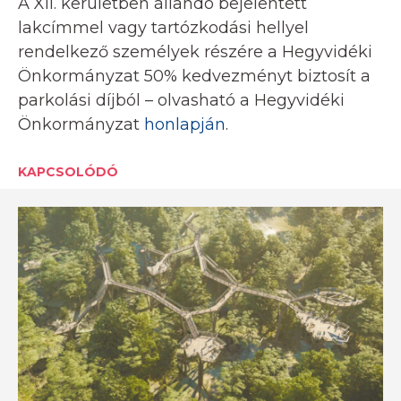
A XII. kerületben állandó bejelentett
lakcímmel vagy tartózkodási hellyel
rendelkező személyek részére a Hegyvidéki
Önkormányzat 50% kedvezményt biztosít a
parkolási díjból – olvasható a Hegyvidéki
Önkormányzat
honlapján
.
KAPCSOLÓDÓ