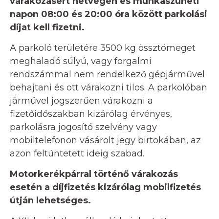
várakozásért hétvégén és munkaszüneti
napon 08:00 és 20:00 óra között parkolási
díjat kell fizetni.
A parkoló területére 3500 kg össztömeget
meghaladó súlyú, vagy forgalmi
rendszámmal nem rendelkező gépjárművel
behajtani és ott várakozni tilos. A parkolóban
járművel jogszerűen várakozni a
fizetőidőszakban kizárólag érvényes,
parkolásra jogosító szelvény vagy
mobiltelefonon vásárolt jegy birtokában, az
azon feltüntetett ideig szabad.
Motorkerékpárral történő várakozás
esetén a díjfizetés kizárólag mobilfizetés
útján lehetséges.