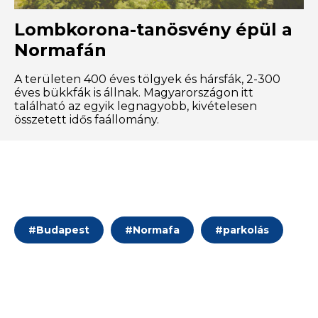
Lombkorona-tanösvény épül a
Normafán
A területen 400 éves tölgyek és hársfák, 2-300
éves bükkfák is állnak. Magyarországon itt
található az egyik legnagyobb, kivételesen
összetett idős faállomány.
#
Budapest
#
Normafa
#
parkolás