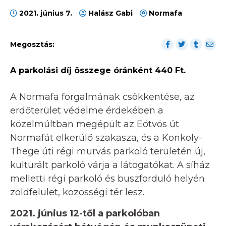
2021. június 7.
Halász Gabi
Normafa
Megosztás:
A parkolási díj összege óránként 440 Ft.
A Normafa forgalmának csökkentése, az
erdőterület védelme érdekében a
közelmúltban megépült az Eötvös út
Normafát elkerülő szakasza, és a Konkoly-
Thege úti régi murvás parkoló területén új,
kulturált parkoló várja a látogatókat. A síház
melletti régi parkoló és buszforduló helyén
zöldfelület, közösségi tér lesz.
2021. június 12-től a parkolóban