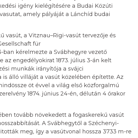
edési igény kielégítésére a Budai Közúti
vasutat, amely pályáját a Lánchíd budai
ű vasút, a Vitznau–Rigi-vasút tervezője és
esellschaft für
3-ban kérelmezte a Svábhegyre vezető
 az engedélyokirat 1873. július 3-án kelt
ési munkák irányítója a svájci
s álló villáját a vasút közelében építette. Az
indössze öt évvel a világ első közforgalmú
erelvény 1874. június 24-én, délután 4 órakor
ében tovább növekedett a fogaskerekű vasút
osszabbítását. A Svábhegytől a Széchenyi-
yitották meg, így a vasútvonal hossza 3733 m-re