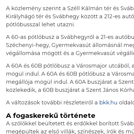
A közlemény szerint a Széll Kálmán tér és Svábh
Királyhágó tér és Svábhegy között a 212-es aut
pótlóbusszal lehet utazni.
A 60-as pótlóbusz a Svábhegyről a 21-es autóbu
Széchenyi-hegy, Gyermekvasút állomásnál megá
végállomása mögött és a Gyermekvasút végállo
A 60A és 60B pótlóbusz a Városmajor utcából, 
mögül indul. A 60A és 60B pótlóbusz a Városma
megállója mögül indul. A 60A buszjárat a Szent
közlekedik, a 60B buszjárat a Szent János Kórh
A változások további részleteiről a
bkk.hu
oldalo
A fogaskerekű története
A szőlőkkel beültetett és erdőkkel borított Sváb
megépültek az első villák, színészek, írók és 