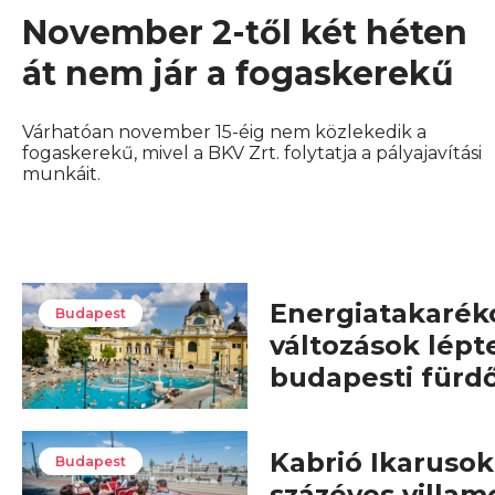
November 2-től két héten
át nem jár a fogaskerekű
Várhatóan november 15-éig nem közlekedik a
fogaskerekű, mivel a BKV Zrt. folytatja a pályajavítási
munkáit.
Energiatakarék
Budapest
változások lépt
budapesti fürd
Kabrió Ikarusok,
Budapest
százéves villam