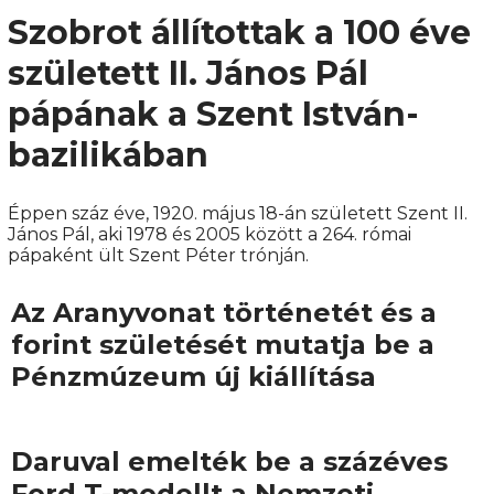
Szobrot állítottak a 100 éve
született II. János Pál
pápának a Szent István-
bazilikában
Éppen száz éve, 1920. május 18-án született Szent II.
János Pál, aki 1978 és 2005 között a 264. római
pápaként ült Szent Péter trónján.
Az Aranyvonat történetét és a
forint születését mutatja be a
Pénzmúzeum új kiállítása
Daruval emelték be a százéves
Ford T-modellt a Nemzeti