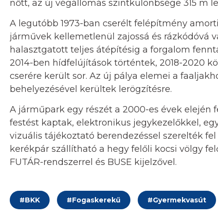
nőtt, az új végállomás szintkülönbsége 315 m le
A legutóbb 1973-ban cserélt felépítmény amort
járművek kellemetlenül zajossá és rázkódóvá vá
halasztgatott teljes átépítésig a forgalom fen
2014-ben hídfelújítások történtek, 2018-2020 k
cserére került sor. Az új pálya elemei a faalja
behelyezésével kerültek lerögzítésre.
A járműpark egy részét a 2000-es évek elején fe
festést kaptak, elektronikus jegykezelőkkel, eg
vizuális tájékoztató berendezéssel szerelték fel 
kerékpár szállítható a hegy felőli kocsi völgy fe
FUTÁR-rendszerrel és BUSE kijelzővel.
#
BKK
#
Fogaskerekű
#
Gyermekvasút