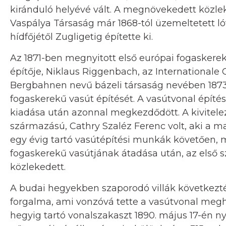
kiránduló helyévé vált. A megnövekedett közlek
Vaspálya Társaság már 1868-tól üzemeltetett ló
hídfőjétől Zugligetig építette ki.
Az 1871-ben megnyitott első európai fogaskerek
építője, Niklaus Riggenbach, az Internationale G
Bergbahnen nevű bázeli társaság nevében 187
fogaskerekű vasút építését. A vasútvonal építése
kiadása után azonnal megkezdődött. A kivitelez
származású, Cathry Szaléz Ferenc volt, aki a ma i
egy évig tartó vasútépítési munkák követően, m
fogaskerekű vasútjának átadása után, az első sz
közlekedett.
A budai hegyekben szaporodó villák következt
forgalma, ami vonzóvá tette a vasútvonal megh
hegyig tartó vonalszakaszt 1890. május 17-én n