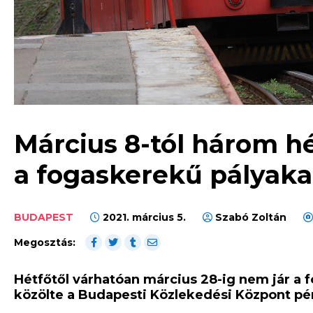
Március 8-tól három h
a fogaskerekű pályaka
BUDAPEST
2021. március 5.
Szabó Zoltán
Megosztás:
Hétfőtől várhatóan március 28-ig nem jár a 
közölte a Budapesti Közlekedési Központ pé