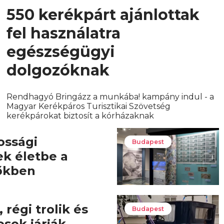
550 kerékpárt ajánlottak
fel használatra
egészségügyi
dolgozóknak
Rendhagyó Bringázz a munkába! kampány indul - a
Magyar Kerékpáros Turisztikai Szövetség
kerékpárokat biztosít a kórházaknak
ossági
Budapest
ek életbe a
őkben
 régi trolik és
Budapest
osok járják