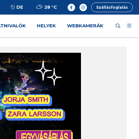
28 °
C
DE
Szállásfoglalás
ÁTNIVALÓK
HELYEK
WEBKAMERÁK