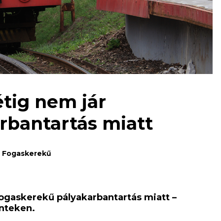
étig nem jár
rbantartás miatt
Fogaskerekű
fogaskerekű pályakarbantartás miatt –
nteken.