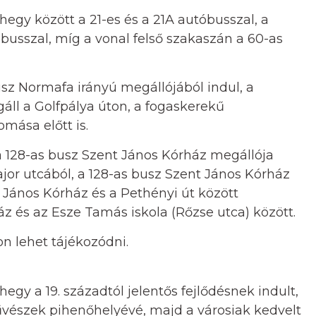
egy között a 21-es és a 21A autóbusszal, a
óbusszal, míg a vonal felső szakaszán a 60-as
sz Normafa irányú megállójából indul, a
ll a Golfpálya úton, a fogaskerekű
mása előtt is.
a 128-as busz Szent János Kórház megállója
jor utcából, a 128-as busz Szent János Kórház
 János Kórház és a Pethényi út között
áz és az Esze Tamás iskola (Rőzse utca) között.
n lehet tájékozódni.
hegy a 19. századtól jelentős fejlődésnek indult,
művészek pihenőhelyévé, majd a városiak kedvelt