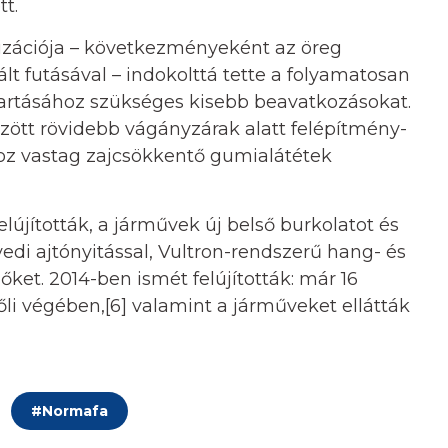
tt.
izációja – következményeként az öreg
lt futásával – indokolttá tette a folyamatosan
ntartásához szükséges kisebb beavatkozásokat.
özött rövidebb vágányzárak alatt felépítmény-
khoz vastag zajcsökkentő gumialátétek
lújították, a járművek új belső burkolatot és
yedi ajtónyitással, Vultron-rendszerű hang- és
őket. 2014-ben ismét felújították: már 16
lőli végében,[6] valamint a járműveket ellátták
#
Normafa