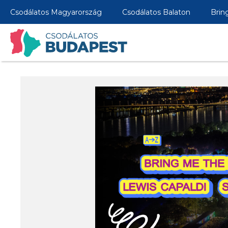
Csodálatos Magyarország
Csodálatos Balaton
Brin