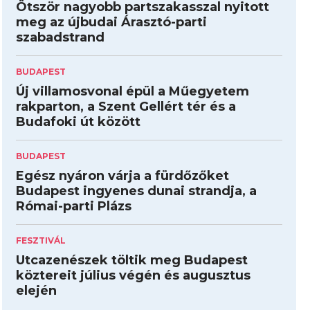
Ötször nagyobb partszakasszal nyitott
meg az újbudai Árasztó-parti
szabadstrand
BUDAPEST
Új villamosvonal épül a Műegyetem
rakparton, a Szent Gellért tér és a
Budafoki út között
BUDAPEST
Egész nyáron várja a fürdőzőket
Budapest ingyenes dunai strandja, a
Római-parti Plázs
FESZTIVÁL
Utcazenészek töltik meg Budapest
köztereit július végén és augusztus
elején