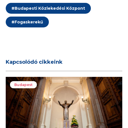
#
Budapesti Közlekedési Központ
#
Fogaskerekű
Kapcsolódó cikkeink
Budapest