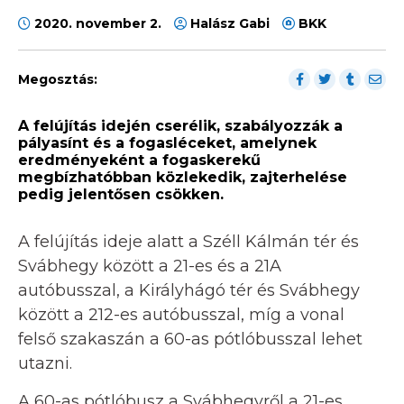
2020. november 2.
Halász Gabi
BKK
Megosztás:
A felújítás idején cserélik, szabályozzák a
pályasínt és a fogasléceket, amelynek
eredményeként a fogaskerekű
megbízhatóbban közlekedik, zajterhelése
pedig jelentősen csökken.
A felújítás ideje alatt a Széll Kálmán tér és
Svábhegy között a 21-es és a 21A
autóbusszal, a Királyhágó tér és Svábhegy
között a 212-es autóbusszal, míg a vonal
felső szakaszán a 60-as pótlóbusszal lehet
utazni.
A 60-as pótlóbusz a Svábhegyről a 21-es