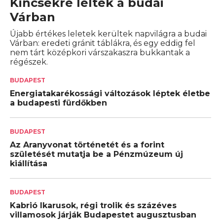
Kincsekre leltek a budai
Várban
Újabb értékes leletek kerültek napvilágra a budai
Várban: eredeti gránit táblákra, és egy eddig fel
nem tárt középkori várszakaszra bukkantak a
régészek.
BUDAPEST
Energiatakarékossági változások léptek életbe
a budapesti fürdőkben
BUDAPEST
Az Aranyvonat történetét és a forint
születését mutatja be a Pénzmúzeum új
kiállítása
BUDAPEST
Kabrió Ikarusok, régi trolik és százéves
villamosok járják Budapestet augusztusban