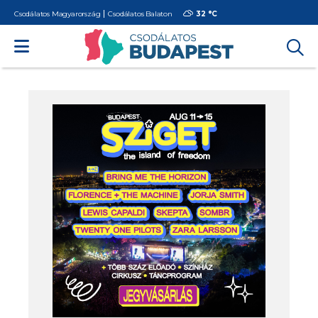
Csodálatos Magyarország
Csodálatos Balaton
32 °
C