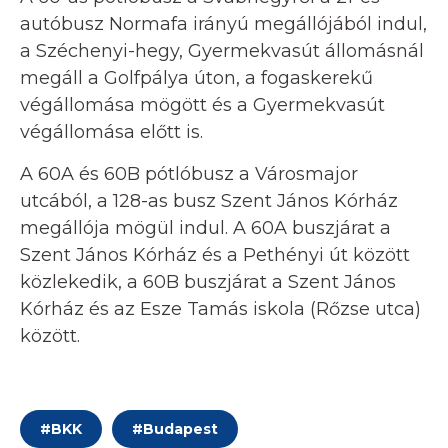
autóbusz Normafa irányú megállójából indul,
a Széchenyi-hegy, Gyermekvasút állomásnál
megáll a Golfpálya úton, a fogaskerekű
végállomása mögött és a Gyermekvasút
végállomása előtt is.
A 60A és 60B pótlóbusz a Városmajor
utcából, a 128-as busz Szent János Kórház
megállója mögül indul. A 60A buszjárat a
Szent János Kórház és a Pethényi út között
közlekedik, a 60B buszjárat a Szent János
Kórház és az Esze Tamás iskola (Rőzse utca)
között.
#
BKK
#
Budapest