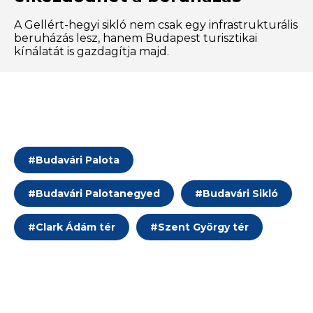
A Gellért-hegyi sikló nem csak egy infrastrukturális
beruházás lesz, hanem Budapest turisztikai
kínálatát is gazdagítja majd.
#
Budavári Palota
#
Budavári Palotanegyed
#
Budavári Sikló
#
Clark Ádám tér
#
Szent György tér