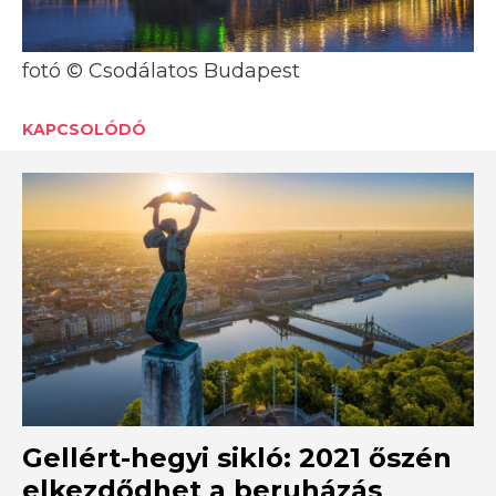
fotó © Csodálatos Budapest
KAPCSOLÓDÓ
Gellért-hegyi sikló: 2021 őszén
elkezdődhet a beruházás