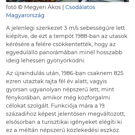
fotó © Megyeri Ákos |
Csodálatos
Magyarország
A jelenlegi szerkezet 3 m/s sebességűre lett
kiépítve, de ezt a tempót 1988-ban az utasok
kérésére a felére csökkentették, hogy az
egyedülálló panorámában minél hosszabb
ideig lehessen gyönyörködni.
Az újraindulás után, 1986-ban csaknem 825
ezren utaztak rajta fél év alatt, vagyis
gyorsan ugyanolyan népszerű lett, mint
fénykorában, amikor még közforgalmi
célokat szolgált. Funkciója mára a 19.
századihoz képest jelentősen megváltozott,
elsősorban a turisztikai igényeket elégíti ki
ez a méltán népszerű közlekedési eszköz.