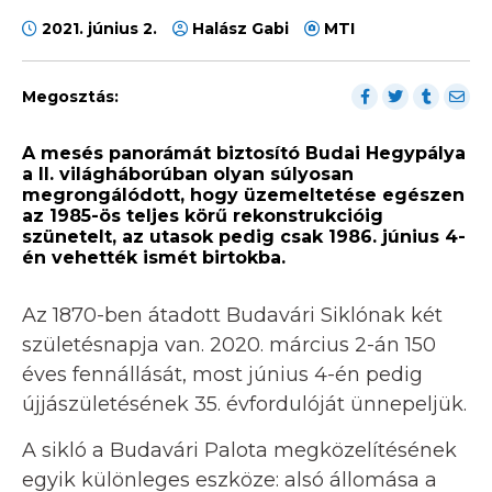
2021. június 2.
Halász Gabi
MTI
Megosztás:
A mesés panorámát biztosító Budai Hegypálya
a II. világháborúban olyan súlyosan
megrongálódott, hogy üzemeltetése egészen
az 1985-ös teljes körű rekonstrukcióig
szünetelt, az utasok pedig csak 1986. június 4-
én vehették ismét birtokba.
Az 1870-ben átadott Budavári Siklónak két
születésnapja van. 2020. március 2-án 150
éves fennállását, most június 4-én pedig
újjászületésének 35. évfordulóját ünnepeljük.
A sikló a Budavári Palota megközelítésének
egyik különleges eszköze: alsó állomása a