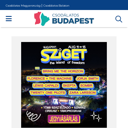
Csodálatos Magyarország
Csodálatos Balaton