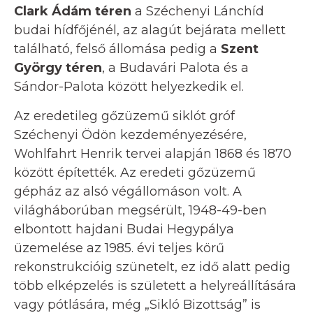
Clark Ádám téren
a Széchenyi Lánchíd
budai hídfőjénél, az alagút bejárata mellett
található, felső állomása pedig a
Szent
György téren
, a Budavári Palota és a
Sándor-Palota között helyezkedik el.
Az eredetileg gőzüzemű siklót gróf
Széchenyi Ödön kezdeményezésére,
Wohlfahrt Henrik tervei alapján 1868 és 1870
között építették. Az eredeti gőzüzemű
gépház az alsó végállomáson volt. A
világháborúban megsérült, 1948-49-ben
elbontott hajdani Budai Hegypálya
üzemelése az 1985. évi teljes körű
rekonstrukcióig szünetelt, ez idő alatt pedig
több elképzelés is született a helyreállítására
vagy pótlására, még „Sikló Bizottság” is