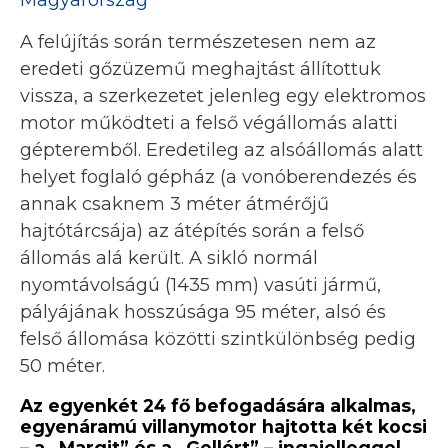
Magyarország
A felújítás során természetesen nem az
eredeti gőzüzemű meghajtást állítottuk
vissza, a szerkezetet jelenleg egy elektromos
motor működteti a felső végállomás alatti
gépteremből. Eredetileg az alsóállomás alatt
helyet foglaló gépház (a vonóberendezés és
annak csaknem 3 méter átmérőjű
hajtótárcsája) az átépítés során a felső
állomás alá került. A sikló normál
nyomtávolságú (1435 mm) vasúti jármű,
pályájának hosszúsága 95 méter, alsó és
felső állomása közötti szintkülönbség pedig
50 méter.
Az egyenkét 24 fő befogadására alkalmas,
egyenáramú villanymotor hajtotta két kocsi
– a „Margit” és a „Gellért” – ingajelleggel