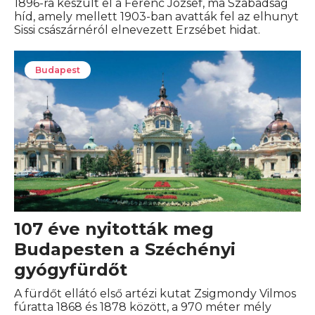
1896-ra készült el a Ferenc József, ma Szabadság
híd, amely mellett 1903-ban avatták fel az elhunyt
Sissi császárnéról elnevezett Erzsébet hidat.
Budapest
107 éve nyitották meg
Budapesten a Széchényi
gyógyfürdőt
A fürdőt ellátó első artézi kutat Zsigmondy Vilmos
fúratta 1868 és 1878 között, a 970 méter mély