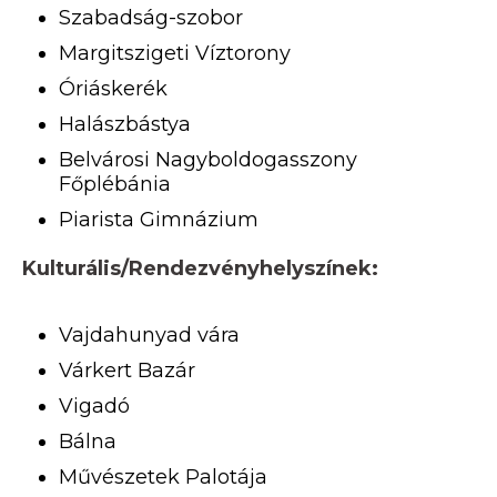
Szabadság-szobor
Margitszigeti Víztorony
Óriáskerék
Halászbástya
Belvárosi Nagyboldogasszony
Főplébánia
Piarista Gimnázium
Kulturális/Rendezvényhelyszínek:
Vajdahunyad vára
Várkert Bazár
Vigadó
Bálna
Művészetek Palotája