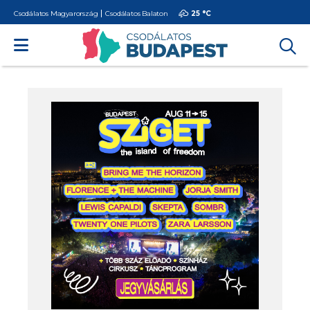
Csodálatos Magyarország
Csodálatos Balaton
25 °
C