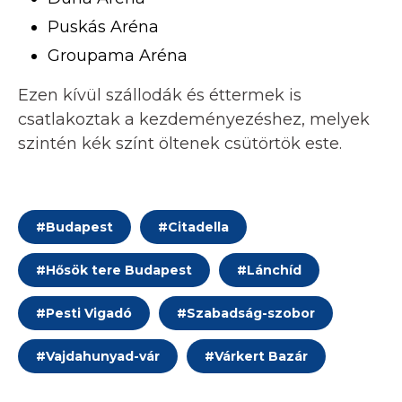
Puskás Aréna
Groupama Aréna
Ezen kívül szállodák és éttermek is
csatlakoztak a kezdeményezéshez, melyek
szintén kék színt öltenek csütörtök este.
#
Budapest
#
Citadella
#
Hősök tere Budapest
#
Lánchíd
#
Pesti Vigadó
#
Szabadság-szobor
#
Vajdahunyad-vár
#
Várkert Bazár