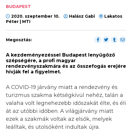
BUDAPEST
2020. szeptember 10.
Halász Gabi
Lakatos
Péter | MTI
Megosztás:
A kezdeményezéssel Budapest lenyűgöző
szépségére, a profi magyar
rendezvényszakmára és az összefogás erejére
hívják fel a figyelmet.
A COVID-19 járvány miatt a rendezvény és
turizmus szakma kétségkívül nehéz, talán a
valaha volt legnehezebb időszakát élte, és éli
át az utóbbi időben. A világjárvány miatt
ezek a szakmák voltak az elsők, melyek
leálltak, és utolsóként indultak újra.