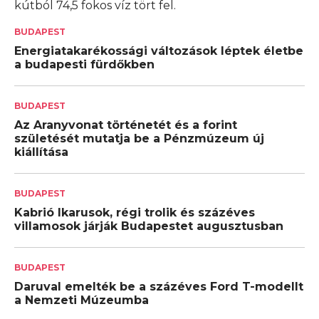
kútból 74,5 fokos víz tört fel.
BUDAPEST
Energiatakarékossági változások léptek életbe
a budapesti fürdőkben
BUDAPEST
Az Aranyvonat történetét és a forint
születését mutatja be a Pénzmúzeum új
kiállítása
BUDAPEST
Kabrió Ikarusok, régi trolik és százéves
villamosok járják Budapestet augusztusban
BUDAPEST
Daruval emelték be a százéves Ford T-modellt
a Nemzeti Múzeumba