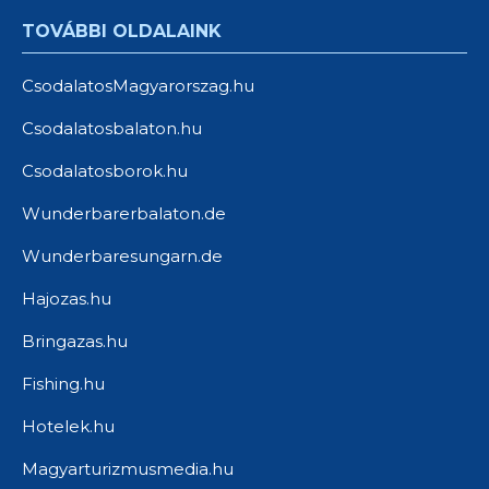
TOVÁBBI OLDALAINK
CsodalatosMagyarorszag.hu
Csodalatosbalaton.hu
Csodalatosborok.hu
Wunderbarerbalaton.de
Wunderbaresungarn.de
Hajozas.hu
Bringazas.hu
Fishing.hu
Hotelek.hu
Magyarturizmusmedia.hu