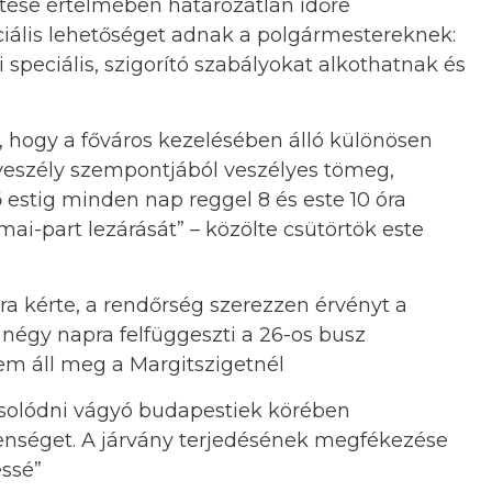
tése értelmében határozatlan időre
eciális lehetőséget adnak a polgármestereknek:
i speciális, szigorító szabályokat alkothatnak és
hogy a főváros kezelésében álló különösen
yveszély szempontjából veszélyes tömeg,
ő estig minden nap reggel 8 és este 10 óra
mai-part lezárását” – közölte csütörtök este
a kérte, a rendőrség szerezzen érvényt a
 négy napra felfüggeszti a 26-os busz
nem áll meg a Margitszigetnél
csolódni vágyó budapestiek körében
enséget. A járvány terjedésének megfékezése
ssé”