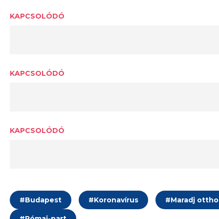
KAPCSOLÓDÓ
KAPCSOLÓDÓ
KAPCSOLÓDÓ
#
Budapest
#
Koronavírus
#
Maradj otth
#
Római-part