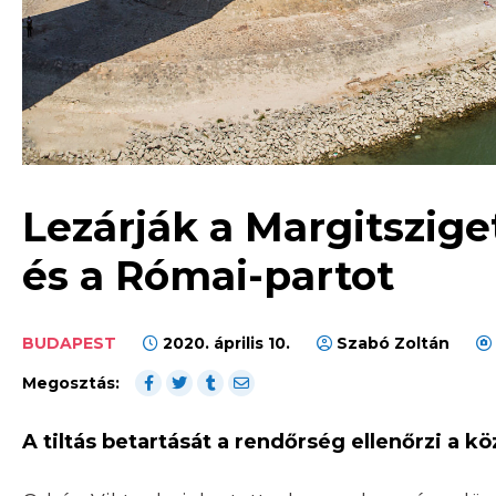
Lezárják a Margitszige
és a Római-partot
BUDAPEST
2020. április 10.
Szabó Zoltán
Megosztás:
A tiltás betartását a rendőrség ellenőrzi a k