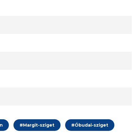
on
#
Margit-sziget
#
Óbudai-sziget