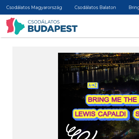
Csodálatos Magyarország
Csodálatos Balaton
Brin