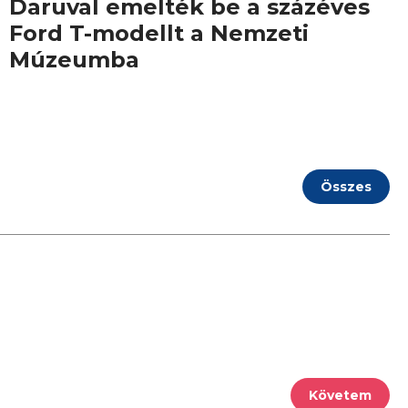
Daruval emelték be a százéves
Ford T-modellt a Nemzeti
Múzeumba
Összes
Követem