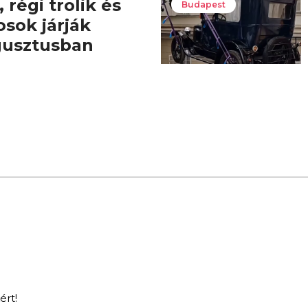
 régi trolik és
Budapest
osok járják
gusztusban
ért!