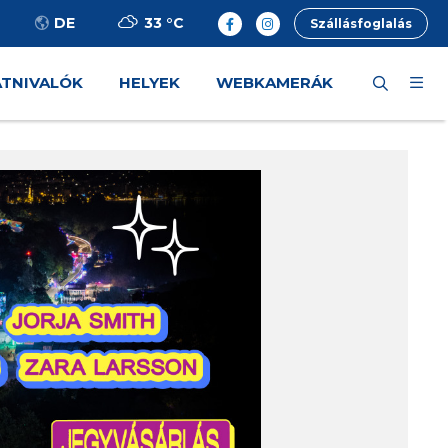
33 °
C
DE
Szállásfoglalás
ÁTNIVALÓK
HELYEK
WEBKAMERÁK