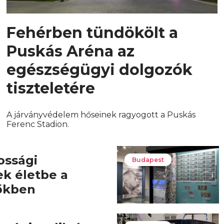
Fehérben tündökölt a
Puskás Aréna az
egészségügyi dolgozók
tiszteletére
A járványvédelem hőseinek ragyogott a Puskás
Ferenc Stadion.
ossági
Budapest
ek életbe a
őkben