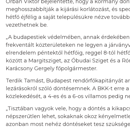
Orbán Viktor bejelentette, hogy a kormány dön
meghosszabbítják a kijárási korlátozást, és sp
hétfő éjfélig a saját településükre nézve tovább
vezethetnek be.
„A budapestiek védelmében, annak érdekében, 
frekventált közterületeken ne legyen a járván
elrendelem péntektől hétfőig, reggel 8-tól hétf
között a Margitsziget, az Óbudai Sziget és a Ró
Karácsony Gergely főpolgármester.
Terdik Tamást, Budapest rendőrfőkapitányát arr
lezárásokról szóló döntésemnek. A BKK-t erre a
közlekedését, a 4-es és a 6-os villamos pedig 
„Tisztában vagyok vele, hogy a döntés a kikap
népszerűtlen lehet, sokaknak okoz kényelmetl
azonban most nehéz döntéseket tesz szüksége