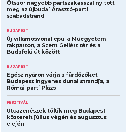
Ötször nagyobb partszakasszal nyitott
meg az újbudai Árasztó-parti
szabadstrand
BUDAPEST
Új villamosvonal épül a Műegyetem
rakparton, a Szent Gellért tér és a
Budafoki út között
BUDAPEST
Egész nyáron várja a fürdőzőket
Budapest ingyenes dunai strandja, a
Római-parti Plázs
FESZTIVÁL
Utcazenészek töltik meg Budapest
köztereit július végén és augusztus
elején