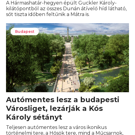
A Hármashatár-hegyen épült Guckler Károly-
kilátópontból az összes Dunán átívelő híd látható,
sőt tiszta időben feltűnik a Mátra is.
Budapest
Autómentes lesz a budapesti
Városliget, lezárják a Kós
Károly sétányt
Teljesen autómentes lesz a város ikonikus
történelmi tere, a Hősök tere, mind a Műcsarnok,