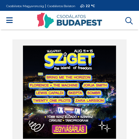
Csodálatos Magyarország
Csodálatos Balaton
22 °
C