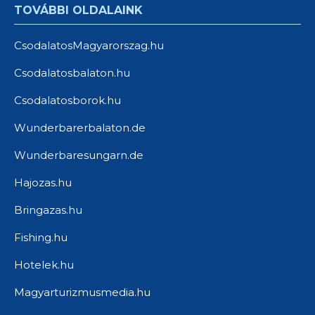
TOVÁBBI OLDALAINK
CsodalatosMagyarorszag.hu
Csodalatosbalaton.hu
Csodalatosborok.hu
Wunderbarerbalaton.de
Wunderbaresungarn.de
Hajozas.hu
Bringazas.hu
Fishing.hu
Hotelek.hu
Magyarturizmusmedia.hu