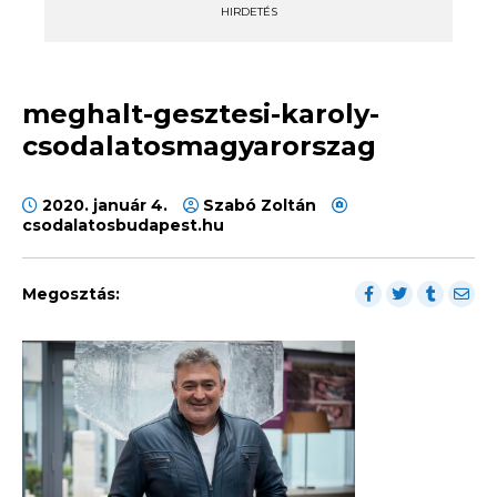
HIRDETÉS
meghalt-gesztesi-karoly-
csodalatosmagyarorszag
2020. január 4.
Szabó Zoltán
csodalatosbudapest.hu
Megosztás: