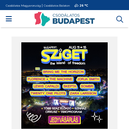
Csodálatos Magyarország
Csodálatos Balaton
26 °
C