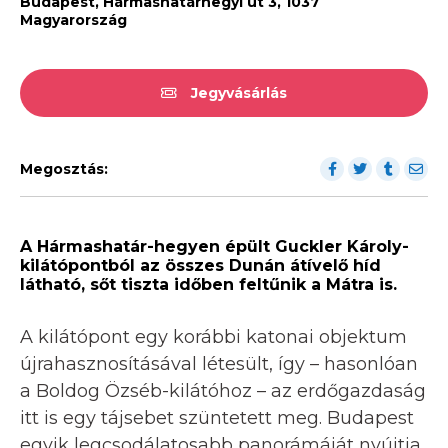
Budapest, Hármashatárhegyi út 3, 1037
Magyarország
Jegyvásárlás
Megosztás:
A Hármashatár-hegyen épült Guckler Károly-
kilátópontból az összes Dunán átívelő híd
látható, sőt tiszta időben feltűnik a Mátra is.
A kilátópont egy korábbi katonai objektum
újrahasznosításával létesült, így – hasonlóan
a Boldog Özséb-kilátóhoz – az erdőgazdaság
itt is egy tájsebet szüntetett meg. Budapest
egyik legcsodálatosabb panorámáját nyújtja