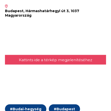
Budapest, Hármashatárhegyi út 3, 1037
Magyarország
Kattints ide a térkép megjelenítéséhez
#
Budai-hegység
#
Budapest