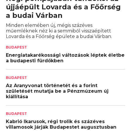
újjáépült Lovarda és a Főőrség
a budai Várban
Minden elemében új, mégis százéves
műemléknek néz ki a semmiből visszaépített
Lovarda és a Főőrség épülete a budai Várban.
BUDAPEST
Energiatakarékossági változások léptek életbe
a budapesti fürdőkben
BUDAPEST
Az Aranyvonat történetét és a forint
születését mutatja be a Pénzmúzeum új
kiállítása
BUDAPEST
Kabrió Ikarusok, régi trolik és százéves
villamosok járják Budapestet augusztusban