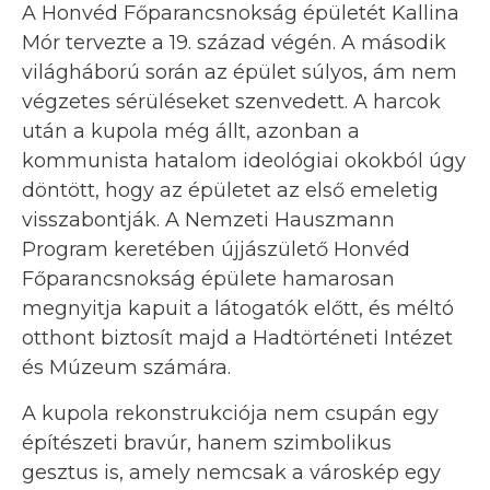
A Honvéd Főparancsnokság épületét Kallina
Mór tervezte a 19. század végén. A második
világháború során az épület súlyos, ám nem
végzetes sérüléseket szenvedett. A harcok
után a kupola még állt, azonban a
kommunista hatalom ideológiai okokból úgy
döntött, hogy az épületet az első emeletig
visszabontják. A Nemzeti Hauszmann
Program keretében újjászülető Honvéd
Főparancsnokság épülete hamarosan
megnyitja kapuit a látogatók előtt, és méltó
otthont biztosít majd a Hadtörténeti Intézet
és Múzeum számára.
A kupola rekonstrukciója nem csupán egy
építészeti bravúr, hanem szimbolikus
gesztus is, amely nemcsak a városkép egy