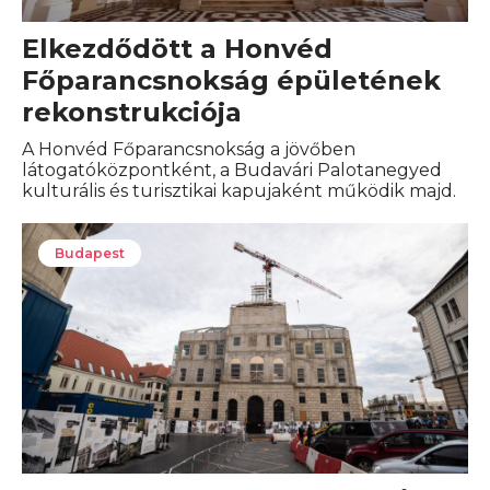
Elkezdődött a Honvéd
Főparancsnokság épületének
rekonstrukciója
A Honvéd Főparancsnokság a jövőben
látogatóközpontként, a Budavári Palotanegyed
kulturális és turisztikai kapujaként működik majd.
Budapest