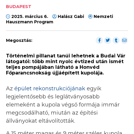
BUDAPEST
2025. március 6.
Halász Gabi
Nemzeti
Hauszmann Program
Megosztás:
Történelmi pillanat tanúi lehetnek a Budai Vár
látogatói: több mint nyolc évtized után ismét
teljes pompájában látható a Honvéd
Főparancsnokság újjáépített kupolája.
Az
épület rekonstrukciójának
egyik
legjelentősebb és leglátványosabb
elemeként a kupola végső formája immár
megcsodálható, miután az építési
állványokat eltávolították.
A 15 méter magas és 9 méter széles kupola