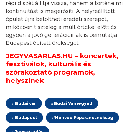
régi díszét állítja vissza, hanem a történelmi
kontinuitást is megerősíti. A helyreállított
épület újra betöltheti eredeti szerepét,
miközben tiszteleg a múlt értékei előtt és
egyben a jövő generációinak is bemutatja
Budapest épített örökségét.
JEGYVASARLAS.HU – koncertek,
fesztiválok, kulturális és
szórakoztató programok,
helyszínek
#
Budai vár
#
Budai Várnegyed
#
Budapest
#
Honvéd Főparancsnokság
#
Jegyvásárlás