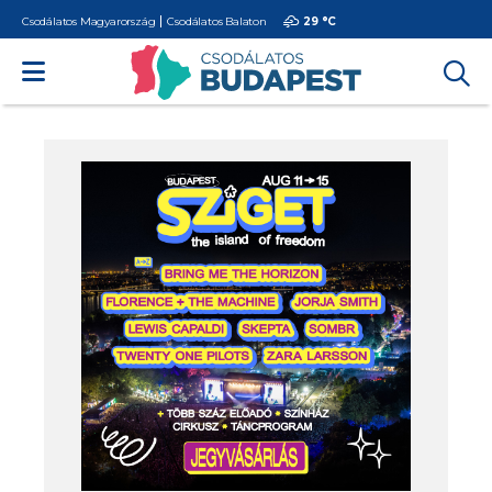
Csodálatos Magyarország
Csodálatos Balaton
29 °
C