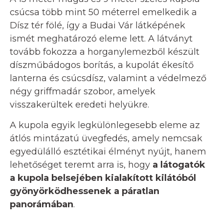
csúcsa több mint 50 méterrel emelkedik a
Dísz tér fölé, így a Budai Vár látképének
ismét meghatározó eleme lett. A látványt
tovább fokozza a horganylemezből készült
díszműbádogos borítás, a kupolát ékesítő
lanterna és csúcsdísz, valamint a védelmező
négy griffmadár szobor, amelyek
visszakerültek eredeti helyükre.
A kupola egyik legkülönlegesebb eleme az
átlós mintázatú üvegfedés, amely nemcsak
egyedülálló esztétikai élményt nyújt, hanem
lehetőséget teremt arra is, hogy
a látogatók
a kupola belsejében kialakított kilátóból
gyönyörködhessenek a páratlan
panorámában
.