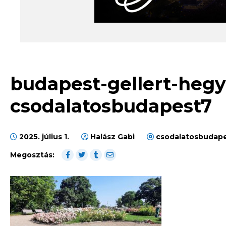
budapest-gellert-hegy
csodalatosbudapest7
2025. július 1.
Halász Gabi
csodalatosbudape
Megosztás: