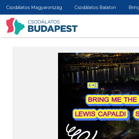
Csodálatos Magyarország
Csodálatos Balaton
Brin