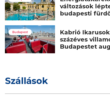
változások lépt
budapesti fürd
Kabrió Ikarusok,
Budapest
százéves villam
Budapestet au
Szállások