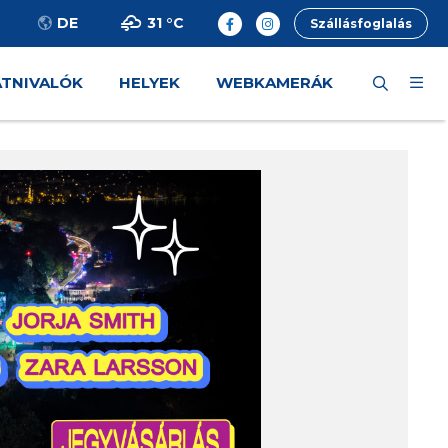
31 °
C
DE
Szállásfoglalás
ÁTNIVALÓK
HELYEK
WEBKAMERÁK