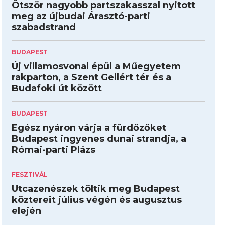
Ötször nagyobb partszakasszal nyitott
meg az újbudai Árasztó-parti
szabadstrand
BUDAPEST
Új villamosvonal épül a Műegyetem
rakparton, a Szent Gellért tér és a
Budafoki út között
BUDAPEST
Egész nyáron várja a fürdőzőket
Budapest ingyenes dunai strandja, a
Római-parti Plázs
FESZTIVÁL
Utcazenészek töltik meg Budapest
köztereit július végén és augusztus
elején