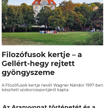
Filozófusok kertje – a
Gellért-hegy rejtett
gyöngyszeme
A Filozófusok kertje nevét Wagner Nándor 1997-ben
készített szoborcsoportjáról kapta.
Az Aranyvonat történetét és a