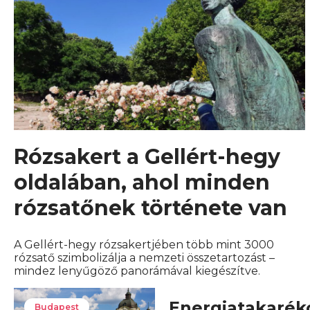
Rózsakert a Gellért-hegy
oldalában, ahol minden
rózsatőnek története van
A Gellért-hegy rózsakertjében több mint 3000
rózsatő szimbolizálja a nemzeti összetartozást –
mindez lenyűgöző panorámával kiegészítve.
Energiatakarék
Budapest