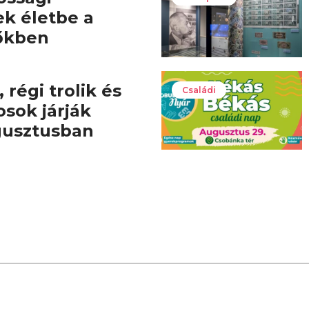
ek életbe a
őkben
 régi trolik és
Családi
osok járják
gusztusban